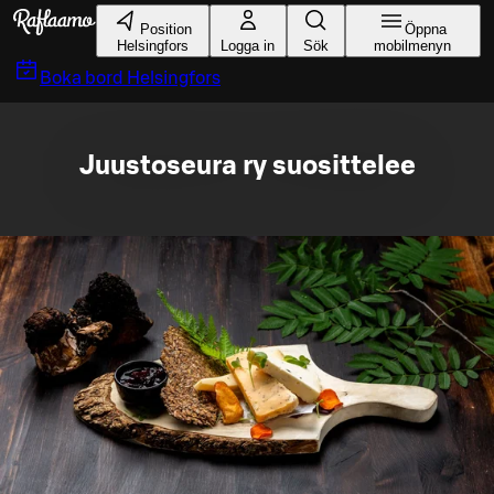
Gå till huvudinnehållet
Position
Öppna
Helsingfors
Logga in
Sök
mobilmenyn
Boka bord
Helsingfors
Juustoseura ry suosittelee