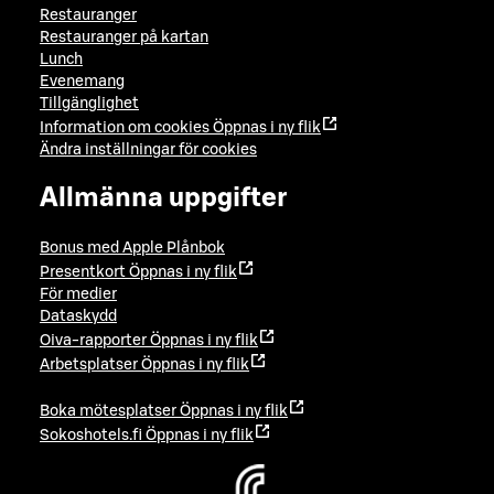
Restauranger
Restauranger på kartan
Lunch
Evenemang
Tillgänglighet
Information om cookies
Öppnas i ny flik
Ändra inställningar för cookies
Allmänna uppgifter
Bonus med Apple Plånbok
Presentkort
Öppnas i ny flik
För medier
Dataskydd
Oiva-rapporter
Öppnas i ny flik
Arbetsplatser
Öppnas i ny flik
Boka mötesplatser
Öppnas i ny flik
Sokoshotels.fi
Öppnas i ny flik