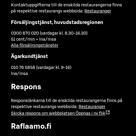
Kontaktuppgifterna till de enskilda restaurangerna finns
på respektive restaurangs webbsida:
Restauranger
Försäljingstjänst, huvudstadsregionen
0300 870 020 (vardagar kl. 8.30-16.30)
51 cent/min + lna/msa
Alla försäljningstjänster
Ägarkundtjänst
010 76 5858 (vardagar kl. 9-16)
lna/msa
Respons
Responslänkarna till de enskilda restaurangerna finns på
respektive restaurangs webbsida:
Restauranger
Skicka respons om webbplatsen
Öppnas i ny flik
Raflaamo.fi