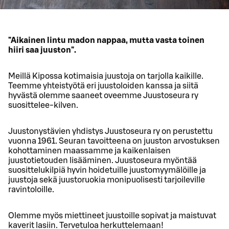
"Aikainen lintu madon nappaa, mutta vasta toinen
hiiri saa juuston".
Meillä Kipossa kotimaisia juustoja on tarjolla kaikille.
Teemme yhteistyötä eri juustoloiden kanssa ja siitä
hyvästä olemme saaneet oveemme Juustoseura ry
suosittelee-kilven.
Juustonystävien yhdistys Juustoseura ry on perustettu
vuonna 1961. Seuran tavoitteena on juuston arvostuksen
kohottaminen maassamme ja kaikenlaisen
juustotietouden lisääminen. Juustoseura myöntää
suosittelukilpiä hyvin hoidetuille juustomyymälöille ja
juustoja sekä juustoruokia monipuolisesti tarjoileville
ravintoloille.
Olemme myös miettineet juustoille sopivat ja maistuvat
kaverit lasiin. Tervetuloa herkuttelemaan!