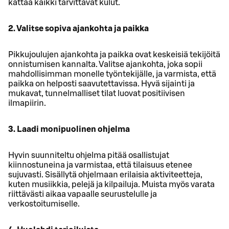
kattaa kaikki tarvittavat kulut.
2. Valitse sopiva ajankohta ja paikka
Pikkujoulujen ajankohta ja paikka ovat keskeisiä tekijöitä
onnistumisen kannalta. Valitse ajankohta, joka sopii
mahdollisimman monelle työntekijälle, ja varmista, että
paikka on helposti saavutettavissa. Hyvä sijainti ja
mukavat, tunnelmalliset tilat luovat positiivisen
ilmapiirin.
3. Laadi monipuolinen ohjelma
Hyvin suunniteltu ohjelma pitää osallistujat
kiinnostuneina ja varmistaa, että tilaisuus etenee
sujuvasti. Sisällytä ohjelmaan erilaisia aktiviteetteja,
kuten musiikkia, pelejä ja kilpailuja. Muista myös varata
riittävästi aikaa vapaalle seurustelulle ja
verkostoitumiselle.