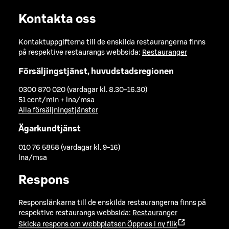
Kontakta oss
Kontaktuppgifterna till de enskilda restaurangerna finns
på respektive restaurangs webbsida:
Restauranger
Försäljingstjänst, huvudstadsregionen
0300 870 020 (vardagar kl. 8.30-16.30)
51 cent/min + lna/msa
Alla försäljningstjänster
Ägarkundtjänst
010 76 5858 (vardagar kl. 9-16)
lna/msa
Respons
Responslänkarna till de enskilda restaurangerna finns på
respektive restaurangs webbsida:
Restauranger
Skicka respons om webbplatsen
Öppnas i ny flik