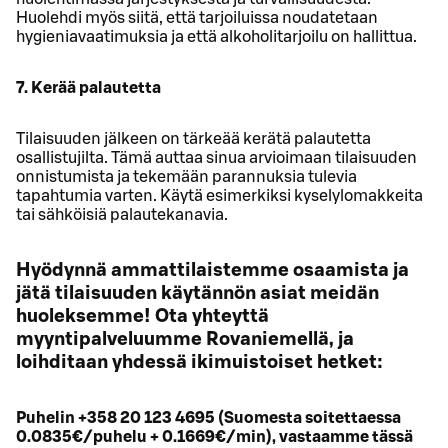
Huolehdi myös siitä, että tarjoiluissa noudatetaan
hygieniavaatimuksia ja että alkoholitarjoilu on hallittua.
7. Kerää palautetta
Tilaisuuden jälkeen on tärkeää kerätä palautetta
osallistujilta. Tämä auttaa sinua arvioimaan tilaisuuden
onnistumista ja tekemään parannuksia tulevia
tapahtumia varten. Käytä esimerkiksi kyselylomakkeita
tai sähköisiä palautekanavia.
Hyödynnä ammattilaistemme osaamista ja
jätä tilaisuuden käytännön asiat meidän
huoleksemme! Ota yhteyttä
myyntipalveluumme Rovaniemellä, ja
loihditaan yhdessä ikimuistoiset hetket:
Puhelin +358 20 123 4695 (Suomesta soitettaessa
0.0835€/puhelu + 0.1669€/min), vastaamme tässä