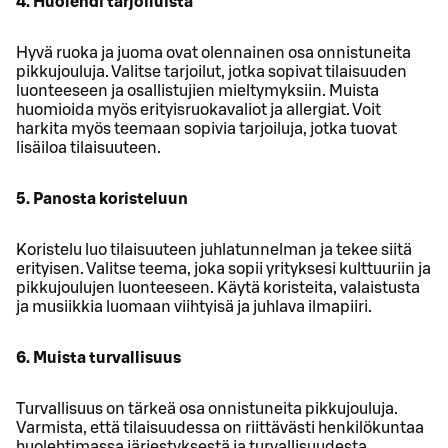
4. Huolehdi tarjoiluista
Hyvä ruoka ja juoma ovat olennainen osa onnistuneita
pikkujouluja. Valitse tarjoilut, jotka sopivat tilaisuuden
luonteeseen ja osallistujien mieltymyksiin. Muista
huomioida myös erityisruokavaliot ja allergiat. Voit
harkita myös teemaan sopivia tarjoiluja, jotka tuovat
lisäiloa tilaisuuteen.
5. Panosta koristeluun
Koristelu luo tilaisuuteen juhlatunnelman ja tekee siitä
erityisen. Valitse teema, joka sopii yrityksesi kulttuuriin ja
pikkujoulujen luonteeseen. Käytä koristeita, valaistusta
ja musiikkia luomaan viihtyisä ja juhlava ilmapiiri.
6. Muista turvallisuus
Turvallisuus on tärkeä osa onnistuneita pikkujouluja.
Varmista, että tilaisuudessa on riittävästi henkilökuntaa
huolehtimassa järjestyksestä ja turvallisuudesta.