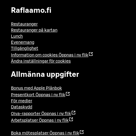
Raflaamo.fi
Restauranger
Restauranger på kartan
Lunch
Evenemang
Tillgänglighet
Information om cookies
Öppnas i ny flik
Ändra inställningar för cookies
Allmänna uppgifter
Bonus med Apple Plånbok
Presentkort
Öppnas i ny flik
För medier
Dataskydd
Oiva-rapporter
Öppnas i ny flik
Arbetsplatser
Öppnas i ny flik
Boka mötesplatser
Öppnas i ny flik