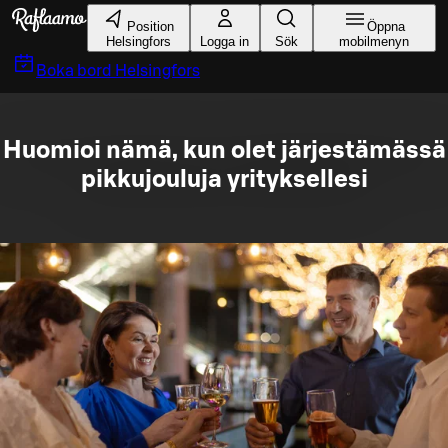
Gå till huvudinnehållet
Position
Öppna
Helsingfors
Logga in
Sök
mobilmenyn
Boka bord
Helsingfors
Huomioi nämä, kun olet järjestämässä
pikkujouluja yrityksellesi