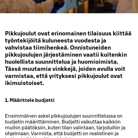
Pikkujoulut ovat erinomainen tilaisuus kiittää
työntekijöitä kuluneesta vuodesta ja
vahvistaa tiimihenkeä. Onnistuneiden
pikkujoulujen järjestäminen vaatii kuitenkin
huolellista suunnittelua ja huomioimista.
Tässä muutamia vinkkejä, joiden avulla voit
varmistaa, että yrityksesi pikkujoulut ovat
ikimuistoiset.
1. Määrittele budjetti
Ensimmäinen askel pikkujoulujen suunnittelussa on
budjetin määrittäminen. Budjetti vaikuttaa kaikkiin
muihin päätöksiin, kuten tilan valintaan, tarjoiluihin ja
ohjelmaan. Varmista, että budjetti on realistinen ja