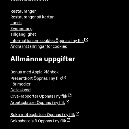
Restauranger
Restauranger på kartan
Lunch
Evenemang
Tillgänglighet
Information om cookies
Öppnas i ny flik
Ändra inställningar för cookies
Allmänna uppgifter
Bonus med Apple Plånbok
Presentkort
Öppnas i ny flik
För medier
Dataskydd
Oiva-rapporter
Öppnas i ny flik
Arbetsplatser
Öppnas i ny flik
Boka mötesplatser
Öppnas i ny flik
Sokoshotels.fi
Öppnas i ny flik