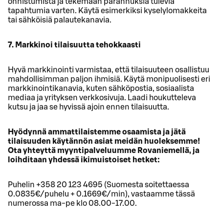
onnistumista ja tekemään parannuksia tulevia
tapahtumia varten. Käytä esimerkiksi kyselylomakkeita
tai sähköisiä palautekanavia.
7. Markkinoi tilaisuutta tehokkaasti
Hyvä markkinointi varmistaa, että tilaisuuteen osallistuu
mahdollisimman paljon ihmisiä. Käytä monipuolisesti eri
markkinointikanavia, kuten sähköpostia, sosiaalista
mediaa ja yrityksen verkkosivuja. Laadi houkutteleva
kutsu ja jaa se hyvissä ajoin ennen tilaisuutta.
Hyödynnä ammattilaistemme osaamista ja jätä
tilaisuuden käytännön asiat meidän huoleksemme!
Ota yhteyttä myyntipalveluumme Rovaniemellä, ja
loihditaan yhdessä ikimuistoiset hetket:
Puhelin +358 20 123 4695 (Suomesta soitettaessa
0.0835€/puhelu + 0.1669€/min), vastaamme tässä
numerossa ma-pe klo 08.00-17.00.