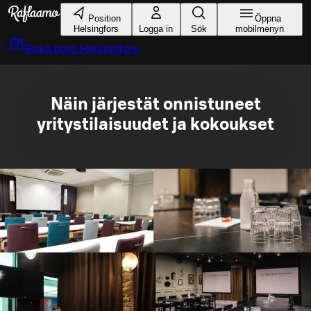
Gå till huvudinnehållet
Position
Öppna
Helsingfors
Logga in
Sök
mobilmenyn
Boka bord
Helsingfors
Näin järjestät onnistuneet
yritystilaisuudet ja kokoukset