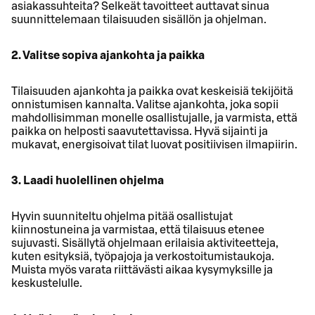
asiakassuhteita? Selkeät tavoitteet auttavat sinua
suunnittelemaan tilaisuuden sisällön ja ohjelman.
2. Valitse sopiva ajankohta ja paikka
Tilaisuuden ajankohta ja paikka ovat keskeisiä tekijöitä
onnistumisen kannalta. Valitse ajankohta, joka sopii
mahdollisimman monelle osallistujalle, ja varmista, että
paikka on helposti saavutettavissa. Hyvä sijainti ja
mukavat, energisoivat tilat luovat positiivisen ilmapiirin.
3. Laadi huolellinen ohjelma
Hyvin suunniteltu ohjelma pitää osallistujat
kiinnostuneina ja varmistaa, että tilaisuus etenee
sujuvasti. Sisällytä ohjelmaan erilaisia aktiviteetteja,
kuten esityksiä, työpajoja ja verkostoitumistaukoja.
Muista myös varata riittävästi aikaa kysymyksille ja
keskustelulle.