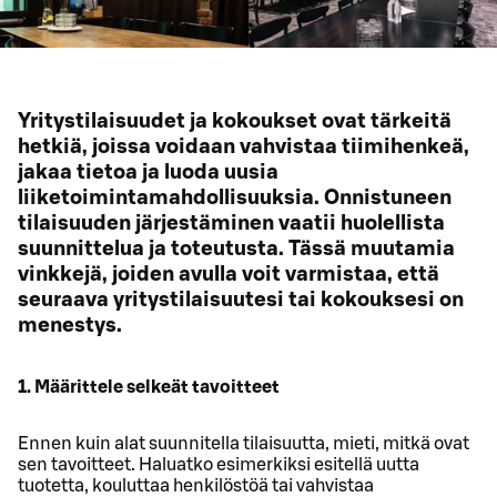
Yritystilaisuudet ja kokoukset ovat tärkeitä
hetkiä, joissa voidaan vahvistaa tiimihenkeä,
jakaa tietoa ja luoda uusia
liiketoimintamahdollisuuksia. Onnistuneen
tilaisuuden järjestäminen vaatii huolellista
suunnittelua ja toteutusta. Tässä muutamia
vinkkejä, joiden avulla voit varmistaa, että
seuraava yritystilaisuutesi tai kokouksesi on
menestys.
1. Määrittele selkeät tavoitteet
Ennen kuin alat suunnitella tilaisuutta, mieti, mitkä ovat
sen tavoitteet. Haluatko esimerkiksi esitellä uutta
tuotetta, kouluttaa henkilöstöä tai vahvistaa