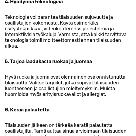
4. Hyödynnä teknologiaa
Teknologia voi parantaa tilaisuuden sujuvuutta ja
osallistujien kokemusta. Käytä esimerkiksi
esitystekniikkaa, videokonferenssijärjestelmiä ja
interaktiivisia työkaluja. Varmista, että kaikki tarvittava
teknologia toimii moitteettomasti ennen tilaisuuden
alkua.
5. Tarjoa laadukasta ruokaa ja juomaa
Hyvä ruoka ja juoma ovat olennainen osa onnistunutta
tilaisuutta. Valitse tarjoilut, jotka sopivat tilaisuuden
luonteeseen ja osallistujien mieltymyksiin. Muista
huomioida myös erityisruokavaliot ja allergiat.
6. Kerää palautetta
Tilaisuuden jälkeen on tärkeää kerätä palautetta
osallistujilta. Tämä auttaa sinua arvioimaan tilaisuuden