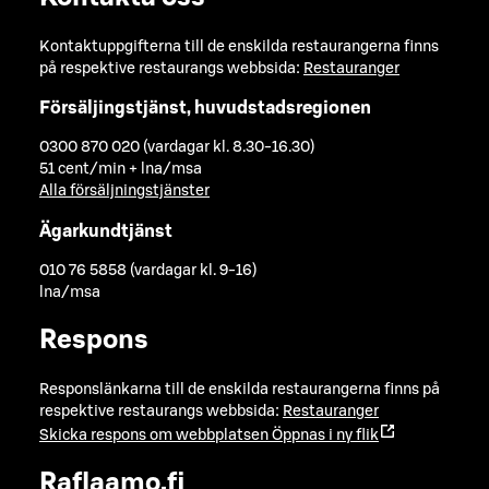
Kontaktuppgifterna till de enskilda restaurangerna finns
på respektive restaurangs webbsida:
Restauranger
Försäljingstjänst, huvudstadsregionen
0300 870 020 (vardagar kl. 8.30-16.30)
51 cent/min + lna/msa
Alla försäljningstjänster
Ägarkundtjänst
010 76 5858 (vardagar kl. 9-16)
lna/msa
Respons
Responslänkarna till de enskilda restaurangerna finns på
respektive restaurangs webbsida:
Restauranger
Skicka respons om webbplatsen
Öppnas i ny flik
Raflaamo.fi