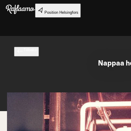
Gå till huvudinnehållet
Position
Helsingfors
Tillbaka
Nappaa he