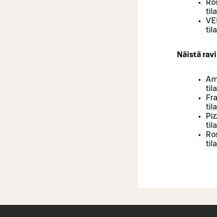
Ros
til
VE
til
Näistä rav
Ama
ti
Fr
til
Piz
til
Ros
til