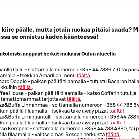
kiire päälle, mutta jotain ruokaa pitäisi saada? 
oissa se onnistuu käden käänteessä!
intoloista nappaat herkut mukaasi Oulun alueella
rillo Oulu - soittamalla numeroon +358 44 7886 710 tai paik
laamalla - tsekkaa Amarillon menu
täältä
.
aro Doppio - paikan päältä tilaamalla - tutustu Bacaron italia
rkkuihin
täällä
.
fee House - paikan päältä tilaamalla - katso Coffarin tutut ja
ntemattomammat tarjottavat
täältä.
zza&Buffa Linnanmaa - soittamalla numeroon +358 44 788 64
kan päällä tilaamalla - tsekkaa take away pizzat
täältä!
za&Buffa Limingantulli - soittamalla numeroon +358 44 788 5
kan päällä tilaamalla - tsekkaa take away pizzat
täältä
!
sso Kempele - soittamalla numeroon +358 44 788 4880, tai 
llä tilaamalla - valitse omasi Rosson herkuista
täältä
.