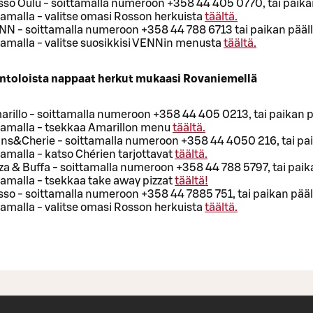
so Oulu - soittamalla numeroon +358 44 405 0770, tai paika
aamalla - valitse omasi Rosson herkuista
täältä.
NN - soittamalla numeroon +358 44 788 6713 tai paikan pääl
aamalla - valitse suosikkisi VENNin menusta
täältä.
intoloista nappaat herkut mukaasi Rovaniemellä
rillo - soittamalla numeroon +358 44 405 0213, tai paikan p
laamalla - tsekkaa Amarillon menu
täältä.
ans&Cherie - soittamalla numeroon +358 44 4050 216, tai pai
aamalla - katso Chérien tarjottavat
täältä.
za & Buffa - soittamalla numeroon +358 44 788 5797, tai paik
aamalla - tsekkaa take away pizzat
täältä!
so - soittamalla numeroon +358 44 7885 751, tai paikan pääl
aamalla - valitse omasi Rosson herkuista
täältä.