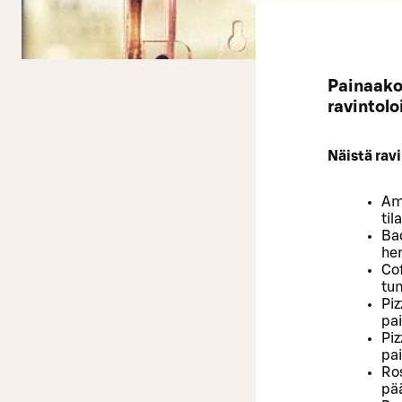
Painaako 
ravintol
Näistä rav
Ama
ti
Bac
he
Cof
tu
Pi
pai
Piz
pai
Ro
pää