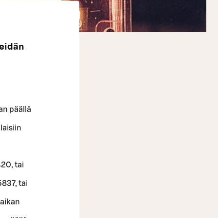
Meidän
an päällä
laisiin
20, tai
837, tai
paikan