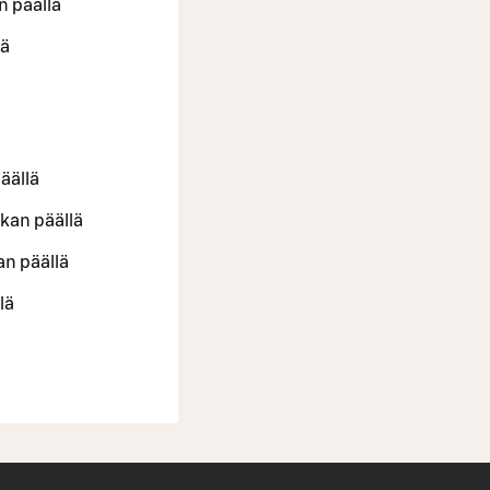
n päällä
lä
äällä
kan päällä
an päällä
lä