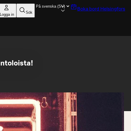
Boka bord
Helsingfors
Sök
Logga in
ntoloista!