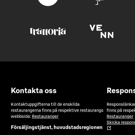
Kontakta oss
Respon
Kontaktuppgifterna till de enskilda
Responslänkarn
restaurangerna finns på respektive restaurangs
finns på respe
webbsida:
Restauranger
Restauranger
Skicka respo
Försäljingstjänst, huvudstadsregionen