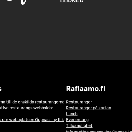
s
Raflaamo.fi
a till de enskilda restaurangerna
Restauranger
ktive restaurangs webbsida:
Restauranger på kartan
Lunch
ns om webbplatsen
Öppnas i ny flik
Evenemang
Tillgänglighet