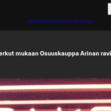
Startsida
Restauranger
Evenemang
rkut mukaan Osuuskauppa Arinan ravi