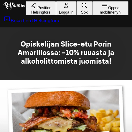
Gå till huvudinnehållet
Position
Öppna
Helsingfors
Logga in
Sök
mobilmenyn
Boka bord
Helsingfors
Opiskelijan Slice-etu Porin
Amarillossa: -10% ruuasta ja
alkoholittomista juomista!