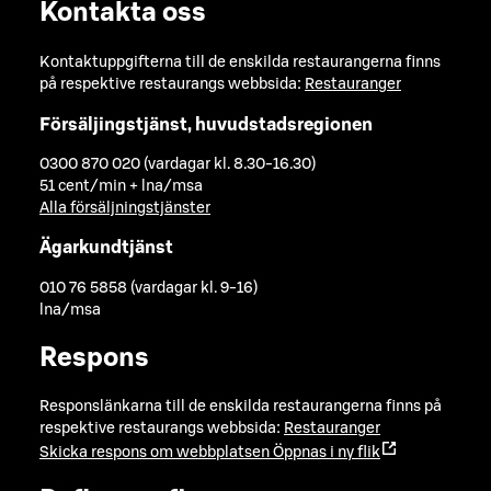
Kontakta oss
Kontaktuppgifterna till de enskilda restaurangerna finns
på respektive restaurangs webbsida:
Restauranger
Försäljingstjänst, huvudstadsregionen
0300 870 020 (vardagar kl. 8.30-16.30)
51 cent/min + lna/msa
Alla försäljningstjänster
Ägarkundtjänst
010 76 5858 (vardagar kl. 9-16)
lna/msa
Respons
Responslänkarna till de enskilda restaurangerna finns på
respektive restaurangs webbsida:
Restauranger
Skicka respons om webbplatsen
Öppnas i ny flik