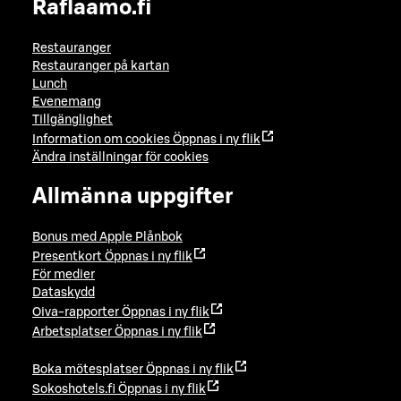
Raflaamo.fi
Restauranger
Restauranger på kartan
Lunch
Evenemang
Tillgänglighet
Information om cookies
Öppnas i ny flik
Ändra inställningar för cookies
Allmänna uppgifter
Bonus med Apple Plånbok
Presentkort
Öppnas i ny flik
För medier
Dataskydd
Oiva-rapporter
Öppnas i ny flik
Arbetsplatser
Öppnas i ny flik
Boka mötesplatser
Öppnas i ny flik
Sokoshotels.fi
Öppnas i ny flik