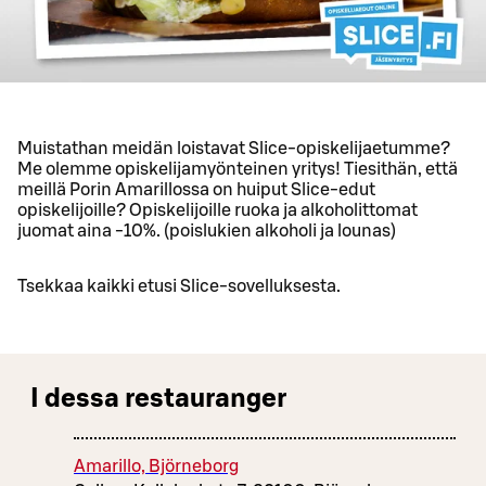
Muistathan meidän loistavat Slice-opiskelijaetumme?
Me olemme opiskelijamyönteinen yritys! Tiesithän, että
meillä Porin Amarillossa on huiput Slice-edut
opiskelijoille? Opiskelijoille ruoka ja alkoholittomat
juomat aina -10%. (poislukien alkoholi ja lounas)
Tsekkaa kaikki etusi Slice-sovelluksesta.
I dessa restauranger
Amarillo, Björneborg