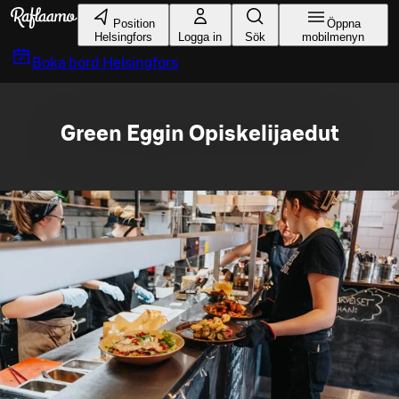
Gå till huvudinnehållet
Position
Öppna
Helsingfors
Logga in
Sök
mobilmenyn
Boka bord
Helsingfors
Green Eggin Opiskelijaedut