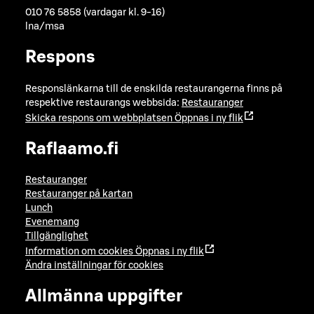
010 76 5858 (vardagar kl. 9-16)
lna/msa
Respons
Responslänkarna till de enskilda restaurangerna finns på
respektive restaurangs webbsida:
Restauranger
Skicka respons om webbplatsen
Öppnas i ny flik
Raflaamo.fi
Restauranger
Restauranger på kartan
Lunch
Evenemang
Tillgänglighet
Information om cookies
Öppnas i ny flik
Ändra inställningar för cookies
Allmänna uppgifter