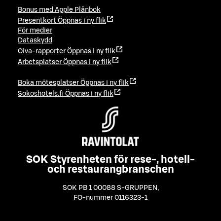
Bonus med Apple Plånbok
Presentkort
Öppnas i ny flik
För medier
Dataskydd
Oiva-rapporter
Öppnas i ny flik
Arbetsplatser
Öppnas i ny flik
Boka mötesplatser
Öppnas i ny flik
Sokoshotels.fi
Öppnas i ny flik
SOK Styrenheten för rese-, hotell-
och restaurangbranschen
SOK PB 1 00088 S-GRUPPEN
,
FO-nummer 0116323-1