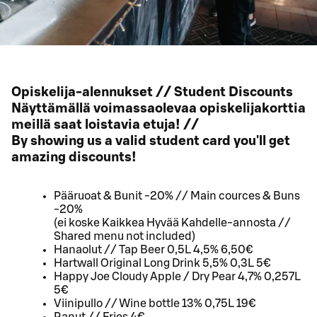
Opiskelija-alennukset // Student Discounts
Näyttämällä voimassaolevaa opiskelijakorttia
meillä saat loistavia etuja! //
By showing us a valid student card you'll get
amazing discounts!
Pääruoat & Bunit -20% // Main cources & Buns
-20%
(ei koske Kaikkea Hyvää Kahdelle-annosta //
Shared menu not included)
Hanaolut // Tap Beer 0,5L 4,5% 6,50€
Hartwall Original Long Drink 5,5% 0,3L 5€
Happy Joe Cloudy Apple / Dry Pear 4,7% 0,257L
5€
Viinipullo // Wine bottle 13% 0,75L 19€