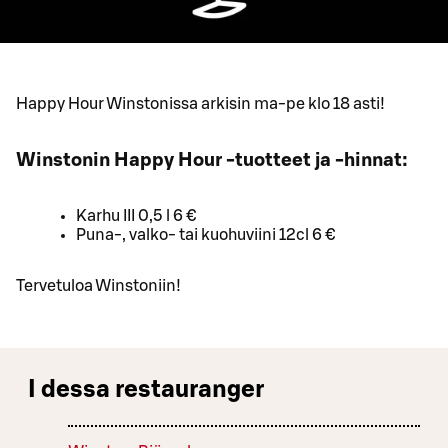
Happy Hour Winstonissa arkisin ma-pe klo 18 asti!
Winstonin Happy Hour -tuotteet ja -hinnat:
Karhu III 0,5 l 6 €
Puna-, valko- tai kuohuviini 12cl 6 €
Tervetuloa Winstoniin!
I dessa restauranger