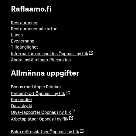
Raflaamo.fi
Restauranger
Restauranger på kartan
Lunch
Evenemang
Tillgänglighet
Information om cookies
Öppnas i ny flik
Ändra inställningar för cookies
Allmänna uppgifter
Bonus med Apple Plånbok
Presentkort
Öppnas i ny flik
För medier
Dataskydd
Oiva-rapporter
Öppnas i ny flik
Arbetsplatser
Öppnas i ny flik
Boka mötesplatser
Öppnas i ny flik