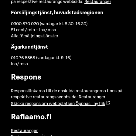
på respektive restaurangs webbsida:
Restauranger
Försäljingstjänst, huvudstadsregionen
0300 870 020 (vardagar kl. 8.30-16.30)
51 cent/min + lna/msa
Alla försäljningstjänster
Ägarkundtjänst
010 76 5858 (vardagar kl. 9-16)
lna/msa
Respons
Responslänkarna till de enskilda restaurangerna finns på
respektive restaurangs webbsida:
Restauranger
Skicka respons om webbplatsen
Öppnas i ny flik
Raflaamo.fi
Restauranger