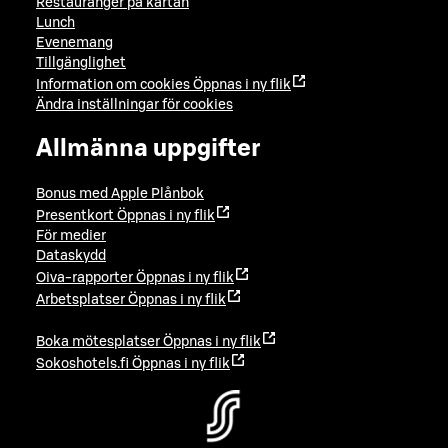
Restauranger på kartan
Lunch
Evenemang
Tillgänglighet
Information om cookies
Öppnas i ny flik
Ändra inställningar för cookies
Allmänna uppgifter
Bonus med Apple Plånbok
Presentkort
Öppnas i ny flik
För medier
Dataskydd
Oiva-rapporter
Öppnas i ny flik
Arbetsplatser
Öppnas i ny flik
Boka mötesplatser
Öppnas i ny flik
Sokoshotels.fi
Öppnas i ny flik