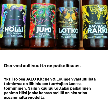
Osa vastuullisuutta on paikallisuus.
Yksi iso osa JALO Kitchen & Loungen vastuullista
toimintaa on lähialueen tuottajien kanssa
toimiminen. Näihin kuuluu tottakai paikallinen
panimo Hiisi jonka kanssa meillä on historiaa
useammalta vuodelta.