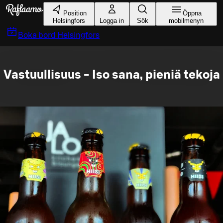
Gå till huvudinnehållet
Position
Öppna
Helsingfors
Logga in
Sök
mobilmenyn
Boka bord
Helsingfors
Vastuullisuus - Iso sana, pieniä tekoja