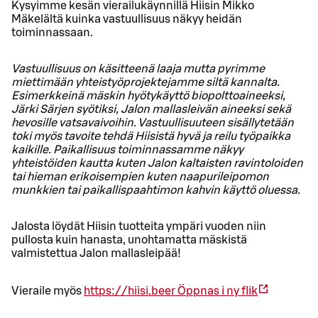
Kysyimme kesän vierailukäynnillä Hiisin Mikko
Mäkelältä kuinka vastuullisuus näkyy heidän
toiminnassaan.
Vastuullisuus on käsitteenä laaja mutta pyrimme
miettimään yhteistyöprojektejamme siltä kannalta.
Esimerkkeinä mäskin hyötykäyttö biopolttoaineeksi,
Järki Särjen syötiksi, Jalon mallasleivän aineeksi sekä
hevosille vatsavaivoihin. Vastuullisuuteen sisällytetään
toki myös tavoite tehdä Hiisistä hyvä ja reilu työpaikka
kaikille. Paikallisuus toiminnassamme näkyy
yhteistöiden kautta kuten Jalon kaltaisten ravintoloiden
tai hieman erikoisempien kuten naapurileipomon
munkkien tai paikallispaahtimon kahvin käyttö oluessa.
Jalosta löydät Hiisin tuotteita ympäri vuoden niin
pullosta kuin hanasta, unohtamatta mäskistä
valmistettua Jalon mallasleipää!
Vieraile myös
https://hiisi.beer
Öppnas i ny flik