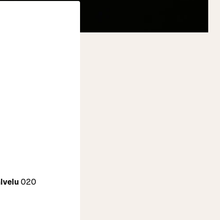
lvelu
020