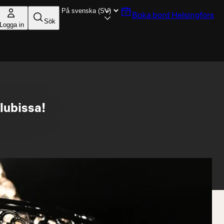
Boka bord
Helsingfors
Sök
Logga in
lubissa!