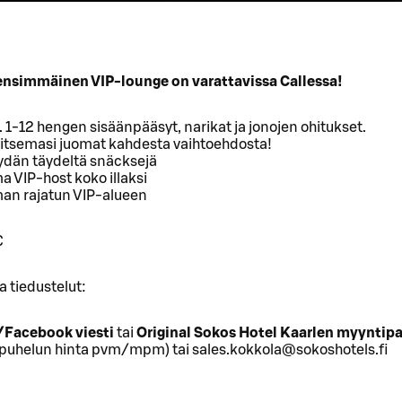
nsimmäinen VIP-lounge on varattavissa Callessa!
. 1-12 hengen sisäänpääsyt, narikat ja jonojen ohitukset.
litsemasi juomat kahdesta vaihtoehdosta!
ydän täydeltä snäcksejä
 VIP-host koko illaksi
an rajatun VIP-alueen
€
a tiedustelut:
/Facebook viesti
tai
Original Sokos Hotel Kaarlen myyntipa
puhelun hinta pvm/mpm) tai sales.kokkola@sokoshotels.fi