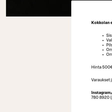
Kokkolan e
Sis
Va
Pö
Oma
Om
Hinta 500
Varaukset j
Instagram
780 8920 (