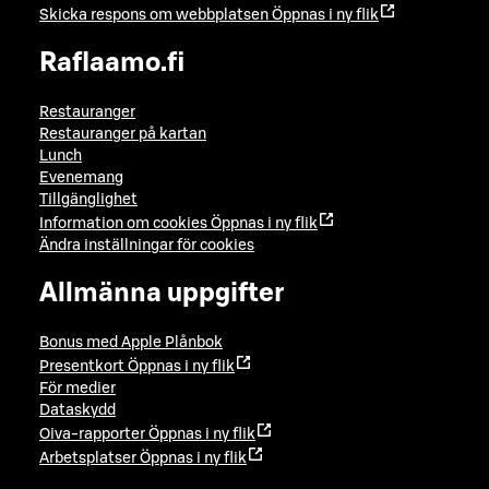
Skicka respons om webbplatsen
Öppnas i ny flik
Raflaamo.fi
Restauranger
Restauranger på kartan
Lunch
Evenemang
Tillgänglighet
Information om cookies
Öppnas i ny flik
Ändra inställningar för cookies
Allmänna uppgifter
Bonus med Apple Plånbok
Presentkort
Öppnas i ny flik
För medier
Dataskydd
Oiva-rapporter
Öppnas i ny flik
Arbetsplatser
Öppnas i ny flik