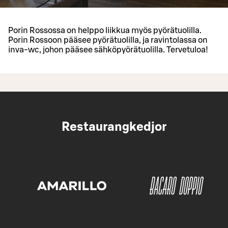
Porin Rossossa on helppo liikkua myös pyörätuolilla.
Porin Rossoon pääsee pyörätuolilla, ja ravintolassa on
inva-wc, johon pääsee sähköpyörätuolilla. Tervetuloa!
Restaurangkedjor