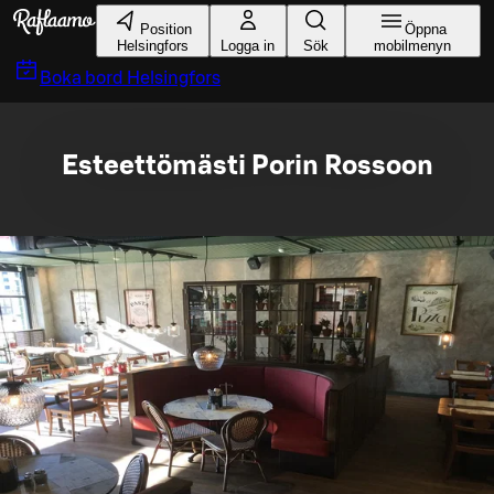
Gå till huvudinnehållet
Position
Öppna
Helsingfors
Logga in
Sök
mobilmenyn
Boka bord
Helsingfors
Esteettömästi Porin Rossoon