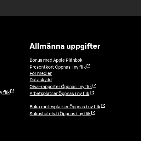
Allmänna uppgifter
Bonus med Apple Plånbok
Presentkort
Öppnas i ny flik
För medier
Dataskydd
Oiva-rapporter
Öppnas i ny flik
y flik
Arbetsplatser
Öppnas i ny flik
Boka mötesplatser
Öppnas i ny flik
Sokoshotels.fi
Öppnas i ny flik