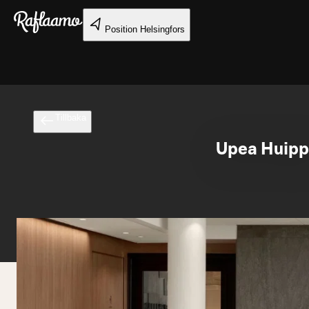
Gå till huvudinnehållet
Position
Helsingfors
Tillbaka
Upea Huipp