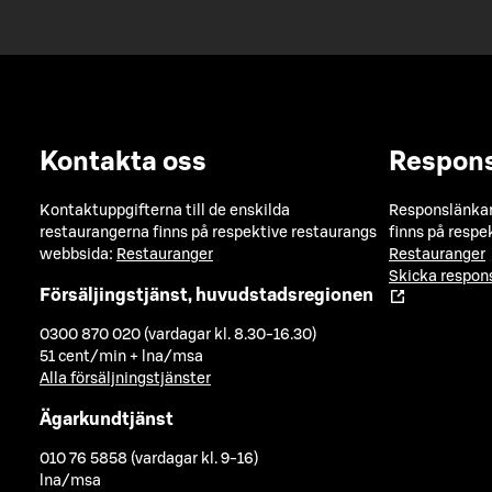
Kontakta oss
Respon
Kontaktuppgifterna till de enskilda
Responslänkarn
restaurangerna finns på respektive restaurangs
finns på respe
webbsida:
Restauranger
Restauranger
Skicka respo
Försäljingstjänst, huvudstadsregionen
0300 870 020 (vardagar kl. 8.30-16.30)
51 cent/min + lna/msa
Alla försäljningstjänster
Ägarkundtjänst
010 76 5858 (vardagar kl. 9-16)
lna/msa