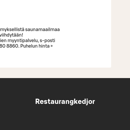
lämyksellistä saunamaailmaa
viihdytään!
ien myyntipalvelu, s-posti
80 8860. Puhelun hinta »
Restaurangkedjor