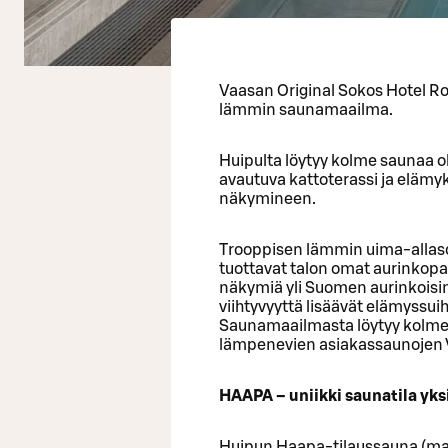
Vaasan Original Sokos Hotel Ro
lämmin saunamaailma.
Huipulta löytyy kolme saunaa 
avautuva kattoterassi ja elämy
näkymineen.
Trooppisen lämmin uima-allas
tuottavat talon omat aurinkopan
näkymiä yli Suomen aurinkoisi
viihtyvyyttä lisäävät elämyssuihk
Saunamaailmasta löytyy kolme s
lämpenevien asiakassaunojen Vi
HAAPA – uniikki saunatila yksi
Huipun Haapa-tilaussauna (max. 