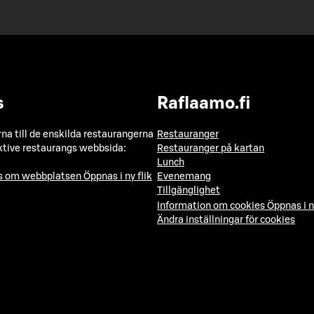
s
Raflaamo.fi
a till de enskilda restaurangerna
Restauranger
ktive restaurangs webbsida:
Restauranger på kartan
Lunch
ns om webbplatsen
Öppnas i ny flik
Evenemang
Tillgänglighet
Information om cookies
Öppnas i n
Ändra inställningar för cookies