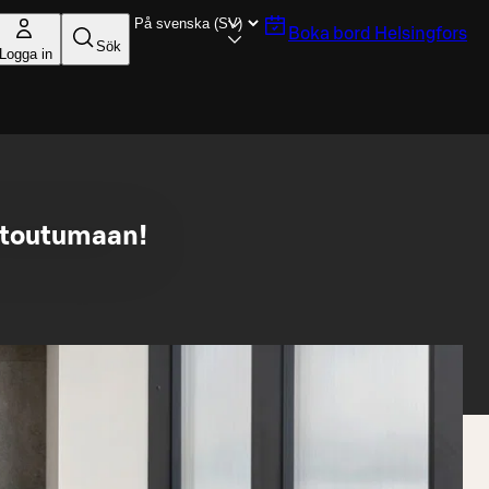
Boka bord
Helsingfors
Sök
Logga in
ntoutumaan!