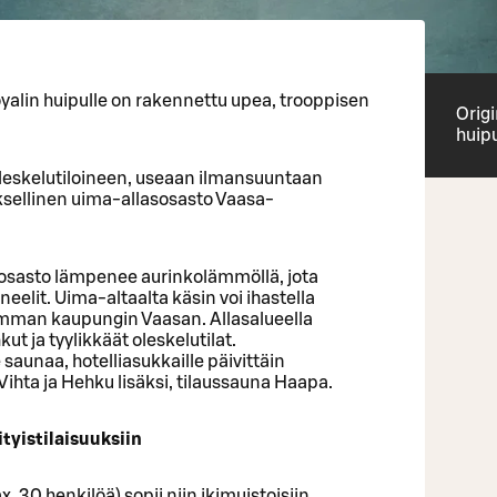
yalin huipulle on rakennettu upea, trooppisen
Orig
huip
oleskelutiloineen, useaan ilmansuuntaan
ksellinen uima-allasosasto Vaasa-
osasto lämpenee aurinkolämmöllä, jota
eelit. Uima-altaalta käsin voi ihastella
mman kaupungin Vaasan. Allasalueella
ut ja tyylikkäät oleskelutilat.
aunaa, hotelliasukkaille päivittäin
hta ja Hehku lisäksi, tilaussauna Haapa.
tyistilaisuuksiin
30 henkilöä) sopii niin ikimuistoisiin