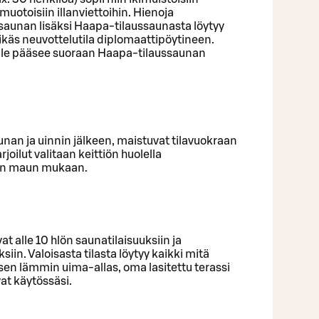
muotoisiin illanviettoihin. Hienoja
saunan lisäksi Haapa-tilaussaunasta löytyy
ylikäs neuvottelutila diplomaattipöytineen.
ille pääsee suoraan Haapa-tilaussaunan
unan ja uinnin jälkeen, maistuvat tilavuokraan
oilut valitaan keittiön huolella
an maun mukaan.
t alle 10 hlön saunatilaisuuksiin ja
in. Valoisasta tilasta löytyy kaikki mitä
pisen lämmin uima-allas, oma lasitettu terassi
at käytössäsi.