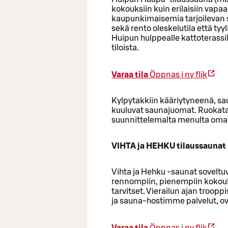
kokouksiin kuin erilaisiin vapaa
kaupunkimaisemia tarjoilevan 
sekä rento oleskelutila että ty
Huipun hulppealle kattoterass
tiloista.
Varaa tila
Öppnas i ny flik
Kylpytakkiin kääriytyneenä, sa
kuuluvat saunajuomat. Ruokatarj
suunnittelemalta menulta om
VIHTA ja HEHKU tilaussaunat
Vihta ja Hehku -saunat soveltuva
rennompiin, pienempiin kokouksi
tarvitset. Vierailun ajan troop
ja sauna-hostimme palvelut, ov
Varaa tila
Öppnas i ny flik