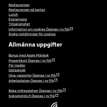
Restauranger
Restauranger på kartan
Lunch
Evenemang
Tillgänglighet
Information om cookies
Öppnas i ny flik
Ändra inställningar för cookies
Allmänna uppgifter
Bonus med Apple Plånbok
Presentkort
Öppnas i ny flik
För medier
Dataskydd
Oiva-rapporter
Öppnas i ny flik
Arbetsplatser
Öppnas i ny flik
Boka mötesplatser
Öppnas i ny flik
Sokoshotels.fi
Öppnas i ny flik