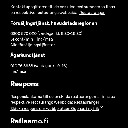
Kontaktuppgifterna till de enskilda restaurangerna finns
på respektive restaurangs webbsida:
Restauranger
Försäljingstjänst, huvudstadsregionen
0300 870 020 (vardagar kl. 8.30-16.30)
51 cent/min + lna/msa
Alla försäljningstjänster
Ägarkundtjänst
010 76 5858 (vardagar kl. 9-16)
lna/msa
Respons
Responslänkarna till de enskilda restaurangerna finns på
respektive restaurangs webbsida:
Restauranger
Skicka respons om webbplatsen
Öppnas i ny flik
Raflaamo.fi