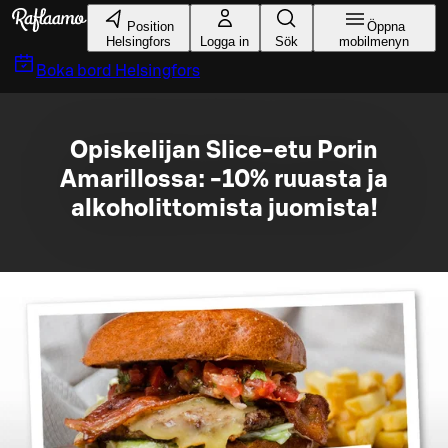
Gå till huvudinnehållet
Position
Öppna
Helsingfors
Logga in
Sök
mobilmenyn
Boka bord
Helsingfors
Opiskelijan Slice-etu Porin
Amarillossa: -10% ruuasta ja
alkoholittomista juomista!