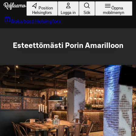
Gå till huvudinnehållet
Position
Öppna
Helsingfors
Logga in
Sök
mobilmenyn
Boka bord
Helsingfors
Esteettömästi Porin Amarilloon