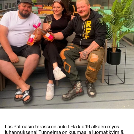
Las Palmasin terassi on auki ti-la klo 19 alkaen myös
juhannuksena! Tunnelma on kuumaa ja juomat kylmiä.