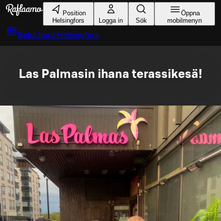
Gå till huvudinnehållet
Position
Öppna
Helsingfors
Logga in
Sök
mobilmenyn
Boka bord
Helsingfors
Las Palmasin ihana terassikesä!