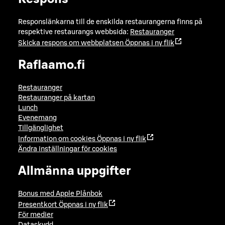
Responslänkarna till de enskilda restaurangerna finns på
respektive restaurangs webbsida:
Restauranger
Skicka respons om webbplatsen
Öppnas i ny flik
Raflaamo.fi
Restauranger
Restauranger på kartan
Lunch
Evenemang
Tillgänglighet
Information om cookies
Öppnas i ny flik
Ändra inställningar för cookies
Allmänna uppgifter
Bonus med Apple Plånbok
Presentkort
Öppnas i ny flik
För medier
Dataskydd