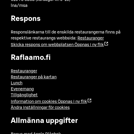
lna/msa
Respons
Responslänkarna till de enskilda restaurangerna finns på
respektive restaurangs webbsida:
Restauranger
Skicka respons om webbplatsen
Öppnas i ny flik
Raflaamo.fi
Restauranger
Restauranger på kartan
Lunch
Evenemang
Tillgänglighet
Information om cookies
Öppnas i ny flik
Ändra inställningar för cookies
Allmänna uppgifter