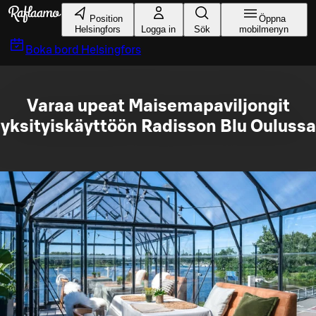
Gå till huvudinnehållet
Position
Öppna
Helsingfors
Logga in
Sök
mobilmenyn
Boka bord
Helsingfors
Varaa upeat Maisemapaviljongit
yksityiskäyttöön Radisson Blu Oulussa