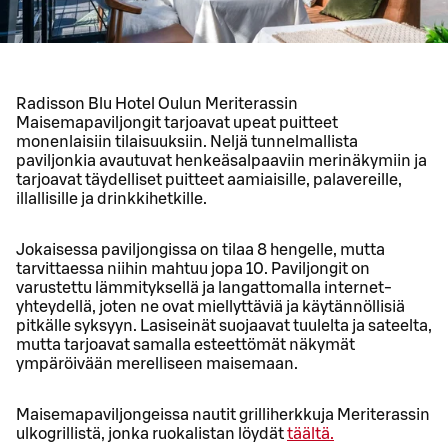
Radisson Blu Hotel Oulun Meriterassin
Maisemapaviljongit tarjoavat upeat puitteet
monenlaisiin tilaisuuksiin. Neljä tunnelmallista
paviljonkia avautuvat henkeäsalpaaviin merinäkymiin ja
tarjoavat täydelliset puitteet aamiaisille, palavereille,
illallisille ja drinkkihetkille.
Jokaisessa paviljongissa on tilaa 8 hengelle, mutta
tarvittaessa niihin mahtuu jopa 10. Paviljongit on
varustettu lämmityksellä ja langattomalla internet-
yhteydellä, joten ne ovat miellyttäviä ja käytännöllisiä
pitkälle syksyyn. Lasiseinät suojaavat tuulelta ja sateelta,
mutta tarjoavat samalla esteettömät näkymät
ympäröivään merelliseen maisemaan.
Maisemapaviljongeissa nautit grilliherkkuja Meriterassin
ulkogrillistä, jonka ruokalistan löydät
täältä.