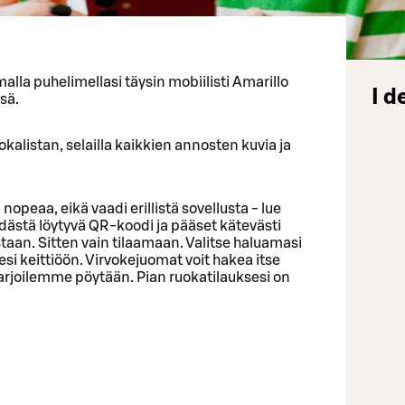
malla puhelimellasi täysin mobiilisti Amarillo
I d
sä.
kalistan, selailla kaikkien annosten kuvia ja
nopeaa, eikä vaadi erillistä sovellusta - lue
ydästä löytyvä QR-koodi ja pääset kätevästi
taan. Sitten vain tilaamaan. Valitse haluamasi
sesi keittiöön. Virvokejuomat voit hakea itse
arjoilemme pöytään. Pian ruokatilauksesi on