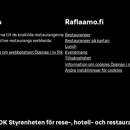
s
Raflaamo.fi
a till de enskilda restaurangerna
Restauranger
ktive restaurangs webbsida:
Restauranger på kartan
Lunch
ns om webbplatsen
Öppnas i ny flik
Evenemang
Tillgänglighet
Information om cookies
Öppnas i n
Ändra inställningar för cookies
OK Styrenheten för rese-, hotell- och resta