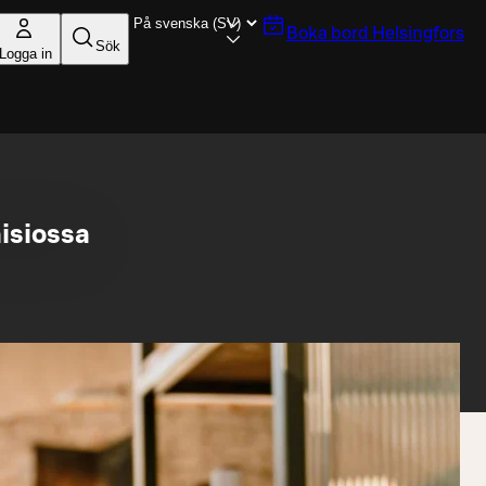
Boka bord
Helsingfors
Sök
Logga in
aisiossa