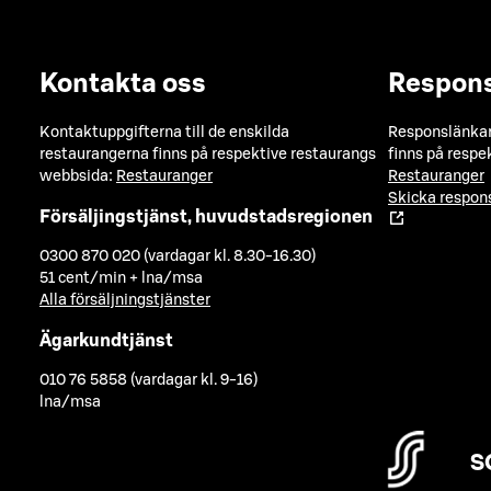
Kontakta oss
Respon
Kontaktuppgifterna till de enskilda
Responslänkarn
restaurangerna finns på respektive restaurangs
finns på respe
webbsida:
Restauranger
Restauranger
Skicka respo
Försäljingstjänst, huvudstadsregionen
0300 870 020 (vardagar kl. 8.30-16.30)
51 cent/min + lna/msa
Alla försäljningstjänster
Ägarkundtjänst
010 76 5858 (vardagar kl. 9-16)
lna/msa
S