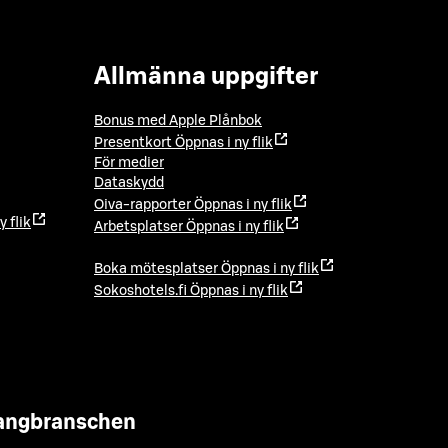
Allmänna uppgifter
Bonus med Apple Plånbok
Presentkort
Öppnas i ny flik
För medier
Dataskydd
Oiva-rapporter
Öppnas i ny flik
y flik
Arbetsplatser
Öppnas i ny flik
Boka mötesplatser
Öppnas i ny flik
Sokoshotels.fi
Öppnas i ny flik
urangbranschen