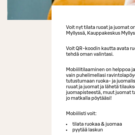
Voit nyt tilata ruoat ja juomat o
Myllyssä, Kauppakeskus Myllys
Voit QR-koodin kautta avata ruo
tehdä oman valintasi.
Mobiilitilaaminen on helppoa ja 
vain puhelimellasi ravintolapö
tutustumaan ruoka- ja juomalis
ruuat ja juomat ja lähetä tilauk
juomapisteestä, muut juomat t
jo matkalla pöytääsi!
Mobiilisti voit:
tilata ruokaa & juomaa
pyytää laskun