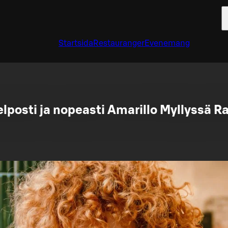
Startsida
Restauranger
Evenemang
elposti ja nopeasti Amarillo Myllyssä R