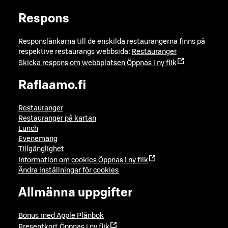
Respons
Responslänkarna till de enskilda restaurangerna finns på
respektive restaurangs webbsida:
Restauranger
Skicka respons om webbplatsen
Öppnas i ny flik
Raflaamo.fi
Restauranger
Restauranger på kartan
Lunch
Evenemang
Tillgänglighet
Information om cookies
Öppnas i ny flik
Ändra inställningar för cookies
Allmänna uppgifter
Bonus med Apple Plånbok
Presentkort
Öppnas i ny flik