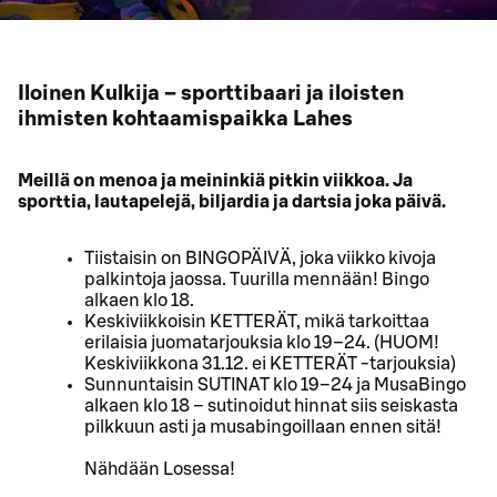
Iloinen Kulkija – sporttibaari ja iloisten
ihmisten kohtaamispaikka Lahes
Meillä on menoa ja meininkiä pitkin viikkoa. Ja
sporttia, lautapelejä, biljardia ja dartsia joka päivä.
Tiistaisin on BINGOPÄIVÄ, joka viikko kivoja
palkintoja jaossa. Tuurilla mennään! Bingo
alkaen klo 18.
Keskiviikkoisin KETTERÄT, mikä tarkoittaa
erilaisia juomatarjouksia klo 19–24. (HUOM!
Keskiviikkona 31.12. ei KETTERÄT -tarjouksia)
Sunnuntaisin SUTINAT klo 19–24 ja MusaBingo
alkaen klo 18 – sutinoidut hinnat siis seiskasta
pilkkuun asti ja musabingoillaan ennen sitä!
Nähdään Losessa!