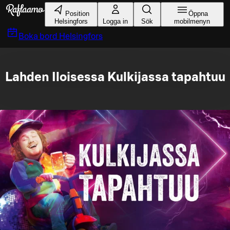
Gå till huvudinnehållet
Position
Öppna
Helsingfors
Logga in
Sök
mobilmenyn
Boka bord
Helsingfors
Lahden Iloisessa Kulkijassa tapahtuu