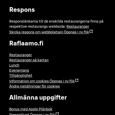
Respons
Responslänkarna till de enskilda restaurangerna finns på
respektive restaurangs webbsida:
Restauranger
Skicka respons om webbplatsen
Öppnas i ny flik
Raflaamo.fi
Restauranger
Restauranger på kartan
Lunch
Evenemang
Tillgänglighet
Information om cookies
Öppnas i ny flik
Ändra inställningar för cookies
Allmänna uppgifter
Bonus med Apple Plånbok
Presentkort
Öppnas i ny flik