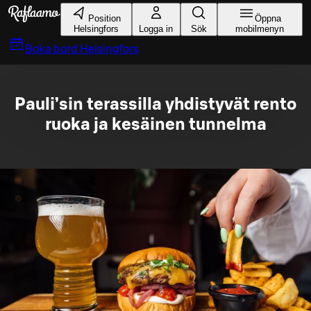
Gå till huvudinnehållet
Position
Öppna
Helsingfors
Logga in
Sök
mobilmenyn
Boka bord
Helsingfors
Pauli’sin terassilla yhdistyvät rento
ruoka ja kesäinen tunnelma