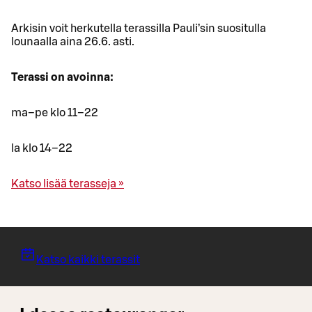
Arkisin voit herkutella terassilla Pauli’sin suositulla
lounaalla aina 26.6. asti.
Terassi on avoinna:
ma–pe klo 11–22
la klo 14–22
Katso lisää terasseja »
Katso kaikki terassit