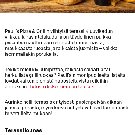
Pauli’s Pizza & Grillin viihtyisä terassi Kluuvikadun
vilkkaalla ravintolakadulla on täydellinen paikka
pysähtyä nauttimaan rennosta tunnelmasta,
maukkaasta ruoasta ja raikkaista juomista – vaikka
isommallakin porukalla.
Tekikö mieli kiviuunipizzaa, raikasta salaattia tai
herkullista grilliruokaa? Pauli’sin monipuoliselta listalta
löydät kaiken pienistä naposteltavista reiluihin
annoksiin.
Tutustu koko menuun täällä »
Aurinko hellii terassia erityisesti puolenpäivän aikaan –
ja mikä parasta, myös karvaiset ystävät ovat lämpimästi
tervetulleita mukaan!
Terassilounas