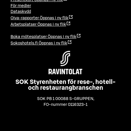
För medier
Dataskydd
Oiva-rapporter
Öppnas i ny flik
Arbetsplatser
Öppnas i ny flik
Boka mötesplatser
Öppnas i ny flik
Sokoshotels.fi
Öppnas i ny flik
SOK Styrenheten för rese-, hotell-
och restaurangbranschen
SOK PB 1 00088 S-GRUPPEN
,
FO-nummer 0116323-1