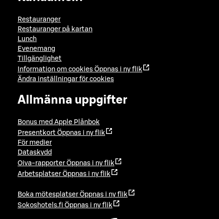
Restauranger
Restauranger på kartan
Lunch
Evenemang
Tillgänglighet
Information om cookies
Öppnas i ny flik
Ändra inställningar för cookies
Allmänna uppgifter
Bonus med Apple Plånbok
Presentkort
Öppnas i ny flik
För medier
Dataskydd
Oiva-rapporter
Öppnas i ny flik
Arbetsplatser
Öppnas i ny flik
Boka mötesplatser
Öppnas i ny flik
Sokoshotels.fi
Öppnas i ny flik