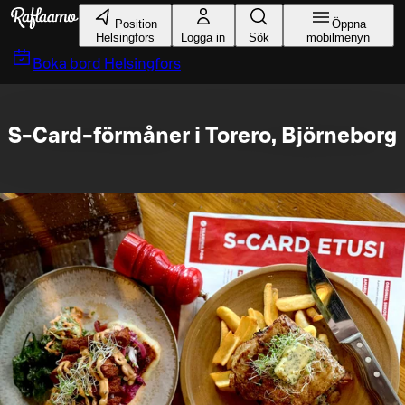
Gå till huvudinnehållet
Position
Öppna
Helsingfors
Logga in
Sök
mobilmenyn
Boka bord
Helsingfors
S-Card-förmåner i Torero, Björneborg