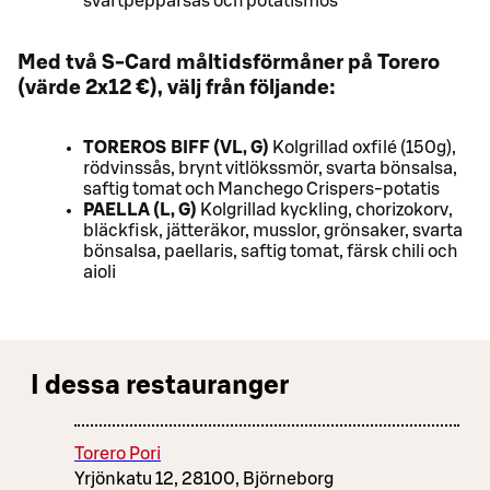
svartpepparsås och potatismos
Med två S-Card måltidsförmåner på Torero
(värde 2x12 €), välj från följande:
TOREROS BIFF (VL, G)
Kolgrillad oxfilé (150g),
rödvinssås, brynt vitlökssmör, svarta bönsalsa,
saftig tomat och Manchego Crispers-potatis
PAELLA (L, G)
Kolgrillad kyckling, chorizokorv,
bläckfisk, jätteräkor, musslor, grönsaker, svarta
bönsalsa, paellaris, saftig tomat, färsk chili och
aioli
I dessa restauranger
Torero Pori
Yrjönkatu 12, 28100, Björneborg