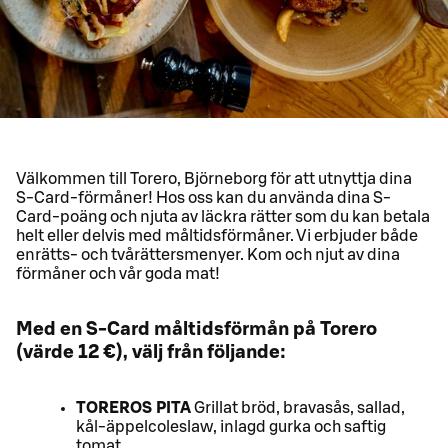
Välkommen till Torero, Björneborg för att utnyttja dina
S-Card-förmåner! Hos oss kan du använda dina S-
Card-poäng och njuta av läckra rätter som du kan betala
helt eller delvis med måltidsförmåner. Vi erbjuder både
enrätts- och tvårättersmenyer. Kom och njut av dina
förmåner och vår goda mat!
Med en S-Card måltidsförmån på Torero
(värde 12 €), välj från följande:
TOREROS PITA
Grillat bröd, bravasås, sallad,
kål-äppelcoleslaw, inlagd gurka och saftig
tomat