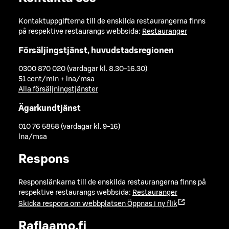
Kontaktuppgifterna till de enskilda restaurangerna finns
på respektive restaurangs webbsida:
Restauranger
Försäljingstjänst, huvudstadsregionen
0300 870 020 (vardagar kl. 8.30-16.30)
51 cent/min + lna/msa
Alla försäljningstjänster
Ägarkundtjänst
010 76 5858 (vardagar kl. 9-16)
lna/msa
Respons
Responslänkarna till de enskilda restaurangerna finns på
respektive restaurangs webbsida:
Restauranger
Skicka respons om webbplatsen
Öppnas i ny flik
Raflaamo.fi