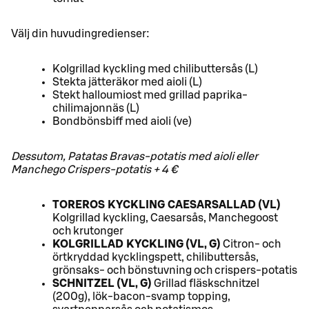
Välj din huvudingredienser:
Kolgrillad kyckling med chilibuttersås (L)
Stekta jätteräkor med aioli (L)
Stekt halloumiost med grillad paprika-
chilimajonnäs (L)
Bondbönsbiff med aioli (ve)
Dessutom, Patatas Bravas-potatis med aioli eller
Manchego Crispers-potatis + 4 €
TOREROS KYCKLING CAESARSALLAD (VL)
Kolgrillad kyckling, Caesarsås, Manchegoost
och krutonger
KOLGRILLAD KYCKLING (VL, G)
Citron- och
örtkryddad kycklingspett, chilibuttersås,
grönsaks- och bönstuvning och crispers-potatis
SCHNITZEL (VL, G)
Grillad fläskschnitzel
(200g), lök-bacon-svamp topping,