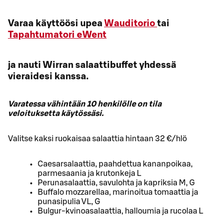
Varaa käyttöösi upea
Wauditorio
tai
Tapahtumatori eWent
ja nauti Wirran salaattibuffet yhdessä
vieraidesi kanssa.
Varatessa vähintään 10 henkilölle on tila
veloituksetta käytössäsi.
Valitse kaksi ruokaisaa salaattia hintaan 32 €/hlö
Caesarsalaattia, paahdettua kananpoikaa,
parmesaania ja krutonkeja L
Perunasalaattia, savulohta ja kapriksia M, G
Buffalo mozzarellaa, marinoitua tomaattia ja
punasipulia VL, G
Bulgur-kvinoasalaattia, halloumia ja rucolaa L