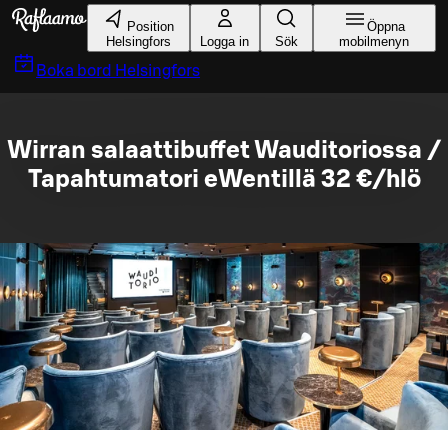
Gå till huvudinnehållet
Position
Öppna
Helsingfors
Logga in
Sök
mobilmenyn
Boka bord
Helsingfors
Wirran salaattibuffet Wauditoriossa /
Tapahtumatori eWentillä 32 €/hlö