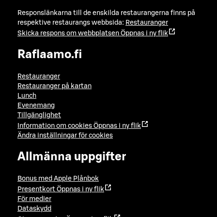
Responslänkarna till de enskilda restaurangerna finns på
respektive restaurangs webbsida:
Restauranger
Skicka respons om webbplatsen
Öppnas i ny flik
Raflaamo.fi
Restauranger
Restauranger på kartan
Lunch
Evenemang
Tillgänglighet
Information om cookies
Öppnas i ny flik
Ändra inställningar för cookies
Allmänna uppgifter
Bonus med Apple Plånbok
Presentkort
Öppnas i ny flik
För medier
Dataskydd