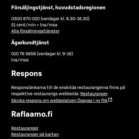
Försäljingstjänst, huvudstadsregionen
0300 870 020 (vardagar kl. 8.30-16.30)
51 cent/min + lna/msa
Alla försäljningstjänster
Ägarkundtjänst
010 76 5858 (vardagar kl. 9-16)
lna/msa
Respons
Responslänkarna till de enskilda restaurangerna finns på
respektive restaurangs webbsida:
Restauranger
Skicka respons om webbplatsen
Öppnas i ny flik
Raflaamo.fi
Restauranger
Restauranger på kartan