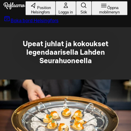
Gå till huvudinnehållet
Position
Öppna
Helsingfors
Logga in
Sök
mobilmenyn
Boka bord
Helsingfors
Upeat juhlat ja kokoukset
legendaarisella Lahden
Seurahuoneella