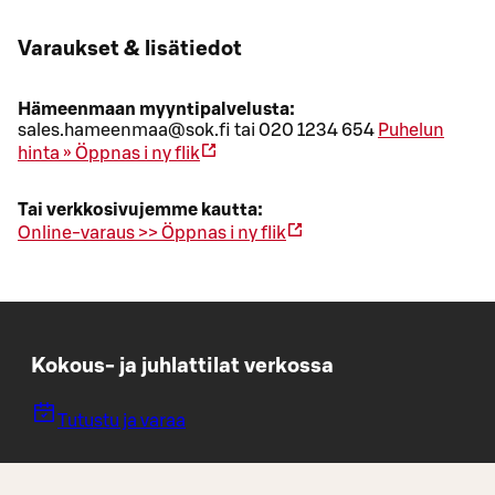
Varaukset & lisätiedot
Hämeenmaan myyntipalvelusta:
sales.hameenmaa@sok.fi tai 020 1234 654
Puhelun
hinta »
Öppnas i ny flik
Tai verkkosivujemme kautta:
Online-varaus >>
Öppnas i ny flik
Kokous- ja juhlattilat verkossa
Tutustu ja varaa