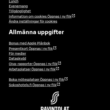
Lunch
Evenemang
Tillgänglighet
Information om cookies
Öppnas i ny flik
Ändra inställningar för cookies
Allmänna uppgifter
Bonus med Apple Plånbok
Presentkort
Öppnas i ny flik
För medier
Dataskydd
Oiva-rapporter
Öppnas i ny flik
Arbetsplatser
Öppnas i ny flik
Boka mötesplatser
Öppnas i ny flik
Sokoshotels.fi
Öppnas i ny flik