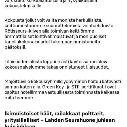
varusteltu korkealaatuisella ja nykyaikaisella
kokoustekniikalla.
Kokoustarjoilut voit valita monista herkullisista,
keittiömestarimme suunnittelemista vaihtoehdoista.
Rôtisseurs-kilven alla toimivan keittiömme
ammattilaiset loihtivat maistuvat ja monipuoliset
tarjoilukokonaisuudet tukemaan onnistuneita
päätöksiä.
Tilaisuuden alusta loppuun asti käytössänne oleva
kokouspalvelumme takaa onnistuneet tilaisuudet.
Majoittuville kokousryhmille yöpyminen hoituu kätevästi
saman katon alla. Green Key- ja STF-sertifikaatit ovat
osoitus hotellimme vastuullisesta toiminnasta kaikessa
mitä teemme.
Ikimuistoiset häät, railakkaat polttarit,
yritysillalliset – Lahden Seurahuone juhlaan
kuin juhlaan