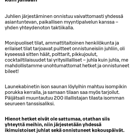
Juhlien järjestäminen onnistuu vaivattomasti yhdessä
asiantuntevan, paikallisen myyntipalvelun kanssa –
yhden yhteydenoton taktiikalla.
Monipuoliset tilat, ammattitaitoinen henkilökunta ja
erilaiset tilat tarjoavat puitteet onnistuneisiin juhliin, oli
kyseessä sitten häät, polttarit, pikkujoulut,
cocktailtilaisuudet tai yritysillalliset – juhla kuin juhla, me
mahdollistamme unohtumattomat hetket ja onnistuneet
bileet!
Launekabinetin ison saunan löylyihin mahtuu isompikin
porukka kerralla, ja samaan tilaan saa myös tarjoilut.
Päijätsali muuntautuu 200 illallistajan tilasta isomman
seurueen tanssisaliksi.
Hienot hetket eivät ole sattumaa, otathan siis
yhteyttä meihin, niin järjestetään yhdessä
ikimuistoiset juhlat sekä onnistuneet kokouspäivät.