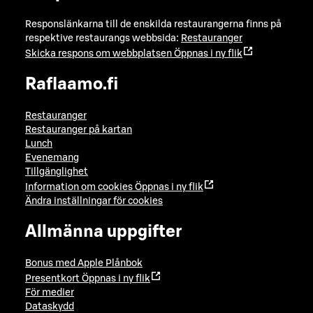
Responslänkarna till de enskilda restaurangerna finns på
respektive restaurangs webbsida:
Restauranger
Skicka respons om webbplatsen
Öppnas i ny flik
Raflaamo.fi
Restauranger
Restauranger på kartan
Lunch
Evenemang
Tillgänglighet
Information om cookies
Öppnas i ny flik
Ändra inställningar för cookies
Allmänna uppgifter
Bonus med Apple Plånbok
Presentkort
Öppnas i ny flik
För medier
Dataskydd