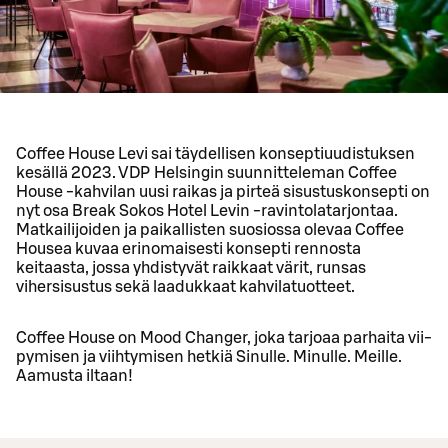
Cof­fee House Levi sai täy­del­li­sen kon­sep­ti­uu­dis­tuk­sen
ke­säl­lä 2023. VDP Helsingin suunnitteleman Coffee
House -kahvilan uusi raikas ja pirteä sisustuskonsepti on
nyt osa Break Sokos Hotel Levin -ravintolatarjontaa.
Matkailijoiden ja paikallisten suosiossa olevaa Coffee
Housea kuvaa erinomaisesti konsepti rennosta
keitaasta, jossa yhdistyvät raikkaat värit, runsas
vihersisustus sekä laadukkaat kahvilatuotteet.
Cof­fee House on Mood Chan­ger, joka tar­jo­aa par­hai­ta vii­
py­mi­sen ja viih­ty­mi­sen het­kiä Si­nul­le. Mi­nul­le. Meil­le.
Aa­mus­ta il­taan!