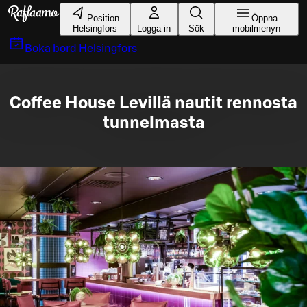
Gå till huvudinnehållet
Position
Öppna
Helsingfors
Logga in
Sök
mobilmenyn
Boka bord
Helsingfors
Coffee House Levillä nautit rennosta
tunnelmasta