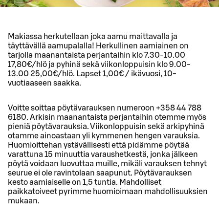
Makiassa herkutellaan joka aamu maittavalla ja
täyttävällä aamupalalla! Herkullinen aamiainen on
tarjolla maanantaista perjantaihin klo 7.30-10.00
17,80€/hlö ja pyhinä sekä viikonloppuisin klo 9.00-
13.00 25,00€/hlö. Lapset 1,00€ / ikävuosi, 10-
vuotiaaseen saakka.
Voitte soittaa pöytävarauksen numeroon +358 44 788
6180. Arkisin maanantaista perjantaihin otemme myös
pieniä pöytävarauksia. Viikonloppuisin sekä arkipyhinä
otamme ainoastaan yli kymmenen hengen varauksia.
Huomioittehan ystävällisesti että pidämme pöytää
varattuna 15 minuuttia varaushetkestä, jonka jälkeen
pöytä voidaan luovuttaa muille, mikäli varauksen tehnyt
seurue ei ole ravintolaan saapunut. Pöytävarauksen
kesto aamiaiselle on 1,5 tuntia. Mahdolliset
paikkatoiveet pyrimme huomioimaan mahdollisuuksien
mukaan.