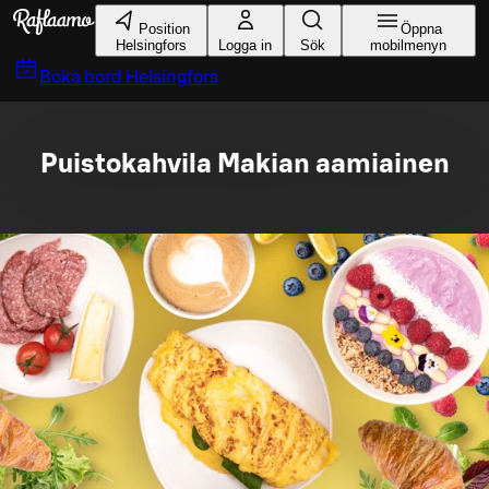
Gå till huvudinnehållet
Position
Öppna
Helsingfors
Logga in
Sök
mobilmenyn
Boka bord
Helsingfors
Puistokahvila Makian aamiainen