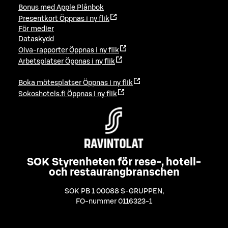
Bonus med Apple Plånbok
Presentkort
Öppnas i ny flik
För medier
Dataskydd
Oiva-rapporter
Öppnas i ny flik
Arbetsplatser
Öppnas i ny flik
Boka mötesplatser
Öppnas i ny flik
Sokoshotels.fi
Öppnas i ny flik
SOK Styrenheten för rese-, hotell-
och restaurangbranschen
SOK PB 1 00088 S-GRUPPEN
,
FO-nummer 0116323-1