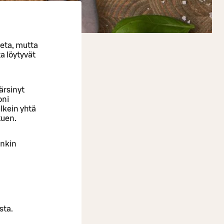
neta, mutta
a löytyvät
ärsinyt
oni
lkein yhtä
tuen.
enkin
sta.