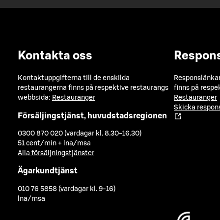
Kontakta oss
Respon
Kontaktuppgifterna till de enskilda
Responslänkarn
restaurangerna finns på respektive restaurangs
finns på respe
webbsida:
Restauranger
Restauranger
Skicka respo
Försäljingstjänst, huvudstadsregionen
0300 870 020 (vardagar kl. 8.30-16.30)
51 cent/min + lna/msa
Alla försäljningstjänster
Ägarkundtjänst
010 76 5858 (vardagar kl. 9-16)
lna/msa