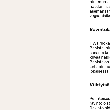
nimenomaan
naudan lis
asemansa v
vegaanisiks
Ravintol
Hyvä ruoka 
Babista-nim
sanasta keb
kuvaa näide
Babista on
kebabin pu
jokaisessa
Viihtyis
Perinteise
ravintolois
Ravintoloid