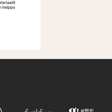
teriaalit
n helppo