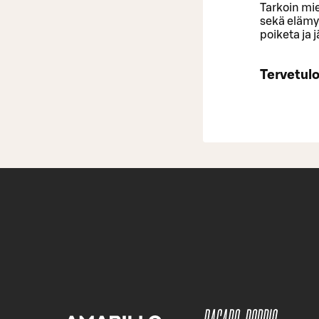
Tarkoin mie
sekä elämy
poiketa ja 
Tervetul