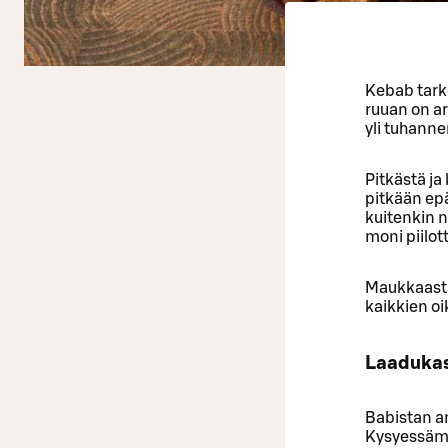
Kebab tarko
ruuan on a
yli tuhann
Pitkästä ja
pitkään ep
kuitenkin 
moni piilot
Maukkaasta
kaikkien oi
Laadukast
Babistan an
Kysyessämm