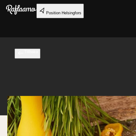
Gå till huvudinnehållet
Position
Helsingfors
Tillbaka