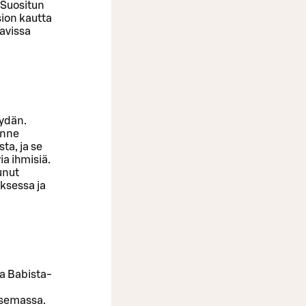
 Suositun
ion kautta
avissa
sydän.
enne
ta, ja se
ia ihmisiä.
unut
ksessa ja
ta Babista-
nasemassa.