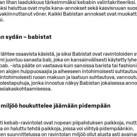
 lihan laadukkuus tärkeimmäksi kebabin valintakriteeriksi.
äksi haluttua ovat myös kana-annokset sekä kasvisruuan suos
akiinnuttanut vöner. Kaikki Babistan annokset ovat muokatt
i.
an sydän – babistat
lähtee osaavista käsistä, ja siksi Babistat ovat ravintoloiden 
i juontuu sanasta bab, joka on kansainvälisesti käytetty lyh
ab. -ista pääte on vastaava kuin sanoissa barista tai fashionis
n alojen huippuosaajia ja aiheeseen intohimoisesti suhtautuv
 intohimoisesti ruoan makuun ja laatuun suhtautuva, vannout
olestapuhuja, jonka innostus näkyy Babistan jokaisessa anno
 asiakaskohtaamisessa.
ä miljöö houkuttelee jäämään pidempään
sti kebab-ravintolat ovat nopean piipahduksen paikkoja, mut
ta on haluttu tehdä paikkoja, joissa voi viihtyä pidempäänkin.
en suunnittelussa on ravintolan miljöö ollut alusta asti avai