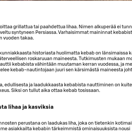
ittaa grillattua tai paahdettua lihaa. Nimen alkuperää ei tun
rveltu syntyneen Persiassa. Varhaisimmat maininnat kebabist
en vuoden takaa.
 kunniakkaasta historiasta huolimatta kebab on länsimaissa k
äterveellisen roskaruuan maineesta. Tutkimusten mukaan m
nauttii kebabista vähintään muutaman kerran vuodessa, ja me
telee kebab-nautintojaan juuri sen kärsimästä maineesta joh
, edullisesta ja laadukkaasta kebabista nauttiminen on kuit
keus. Siksi on tullut aika ottaa kebab tosissaan.
a lihaa ja kasviksia
nosten perustana on laadukas liha, joka on tietenkin kotimai
e asiakkailta kebabin tärkeimmistä ominaisuuksista nousi