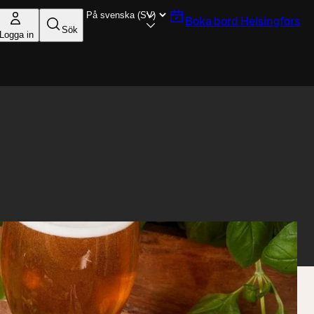
Boka bord
Helsingfors
Sök
Logga in