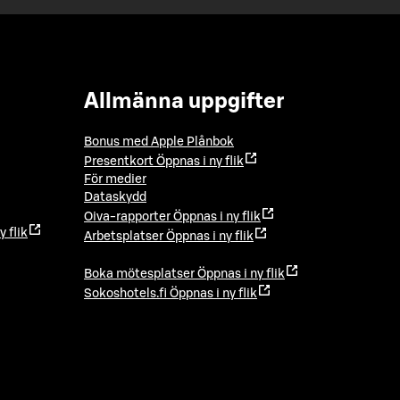
Allmänna uppgifter
Bonus med Apple Plånbok
Presentkort
Öppnas i ny flik
För medier
Dataskydd
Oiva-rapporter
Öppnas i ny flik
y flik
Arbetsplatser
Öppnas i ny flik
Boka mötesplatser
Öppnas i ny flik
Sokoshotels.fi
Öppnas i ny flik