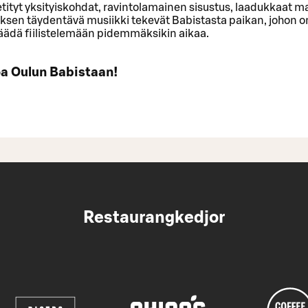
tityt yksityiskohdat, ravintolamainen sisustus, laadukkaat ma
ksen täydentävä musiikki tekevät Babistasta paikan, johon o
jäädä fiilistelemään pidemmäksikin aikaa.
oa Oulun Babistaan!
Restaurangkedjor