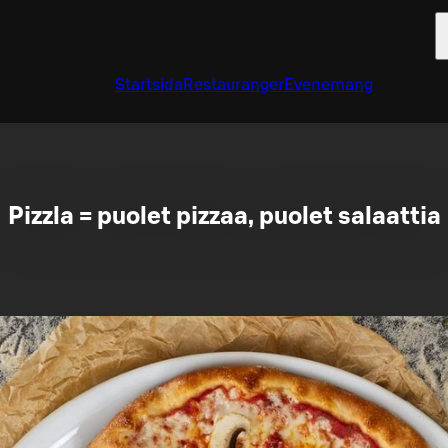
Startsida
Restauranger
Evenemang
Pizzla = puolet pizzaa, puolet salaattia