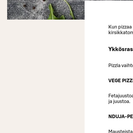
Kun pizzaa o
kirsikkatom
Ykkösras
Pizzla vaih
VEGE PIZ
Fetajuustoa
ja juustoa.
NDUJA-PE
Mausteista 