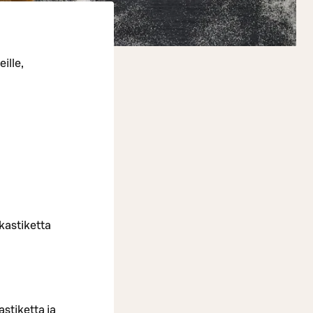
eille,
ikastiketta
stiketta ja