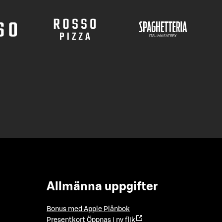
Allmänna uppgifter
Bonus med Apple Plånbok
Presentkort
Öppnas i ny flik