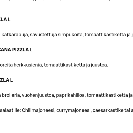
ZLA
L
 katkarapuja, savustettuja simpukoita, tomaattikastiketta ja 
ANA PIZZLA
L
oreita herkkusieniä, tomaattikastiketta ja juustoa.
ZZLA
L
broileria, vuohenjuustoa, paprikahilloa, tomaattikastiketta ja
salaatille: Chilimajoneesi, currymajoneesi, caesarkastike tai a