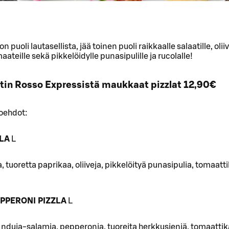
n puoli lautasellista, jää toinen puoli raikkaalle salaatille, oliiv
aateille sekä pikkelöidylle punasipulille ja rucolalle!
tin Rosso Expressistä maukkaat pizzlat 12,90€
toehdot:
ZLA
L
, tuoretta paprikaa, oliiveja, pikkelöityä punasipulia, tomaatt
PPERONI PIZZLA
L
nduja-salamia, pepperonia, tuoreita herkkusieniä, tomaattika