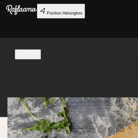
Gå till huvudinnehållet
Position
Helsingfors
Tillbaka