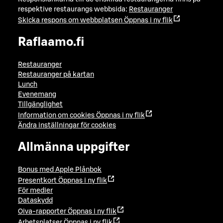
respektive restaurangs webbsida:
Restauranger
Skicka respons om webbplatsen
Öppnas i ny flik
Raflaamo.fi
Restauranger
Restauranger på kartan
Lunch
Evenemang
Tillgänglighet
Information om cookies
Öppnas i ny flik
Ändra inställningar för cookies
Allmänna uppgifter
Bonus med Apple Plånbok
Presentkort
Öppnas i ny flik
För medier
Dataskydd
Oiva-rapporter
Öppnas i ny flik
Arbetsplatser
Öppnas i ny flik