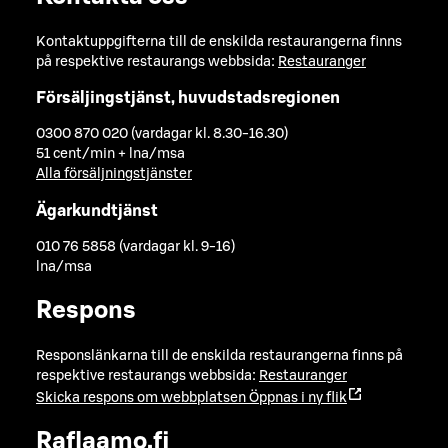
Kontaktuppgifterna till de enskilda restaurangerna finns
på respektive restaurangs webbsida:
Restauranger
Försäljingstjänst, huvudstadsregionen
0300 870 020 (vardagar kl. 8.30-16.30)
51 cent/min + lna/msa
Alla försäljningstjänster
Ägarkundtjänst
010 76 5858 (vardagar kl. 9-16)
lna/msa
Respons
Responslänkarna till de enskilda restaurangerna finns på
respektive restaurangs webbsida:
Restauranger
Skicka respons om webbplatsen
Öppnas i ny flik
Raflaamo.fi