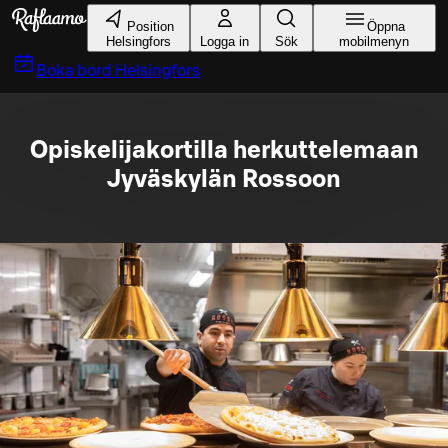
Gå till huvudinnehållet
Position
Öppna
Helsingfors
Logga in
Sök
mobilmenyn
Boka bord
Helsingfors
Opiskelijakortilla herkuttelemaan
Jyväskylän Rossoon