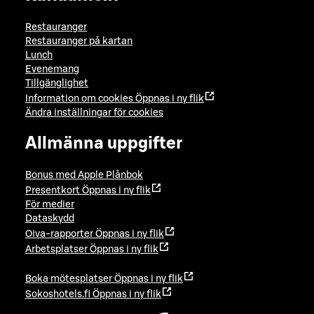
Restauranger
Restauranger på kartan
Lunch
Evenemang
Tillgänglighet
Information om cookies
Öppnas i ny flik
Ändra inställningar för cookies
Allmänna uppgifter
Bonus med Apple Plånbok
Presentkort
Öppnas i ny flik
För medier
Dataskydd
Oiva-rapporter
Öppnas i ny flik
Arbetsplatser
Öppnas i ny flik
Boka mötesplatser
Öppnas i ny flik
Sokoshotels.fi
Öppnas i ny flik