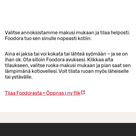
Valitse annoksistamme makusi mukaan ja tilaa helposti.
Foodora tuo sen sinulle nopeasti kotiin.
Aina ei jaksa tai voi kokata tai lähteä syömään – ja se on
ihan ok. Ota silloin Foodora avuksesi. Klikkaa alta
tilaukseen, valitse ruoka makusi mukaan ja pian saat sen
lämpimänä kotiovellesi. Voit tilata ruoan myös läheiselle
tai ystävälle.
Tilaa Foodorasta »
Öppnas i ny flik