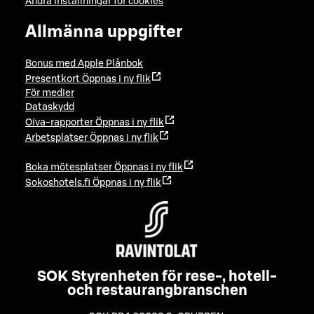
Ändra inställningar för cookies
Allmänna uppgifter
Bonus med Apple Plånbok
Presentkort
Öppnas i ny flik
För medier
Dataskydd
Oiva-rapporter
Öppnas i ny flik
Arbetsplatser
Öppnas i ny flik
Boka mötesplatser
Öppnas i ny flik
Sokoshotels.fi
Öppnas i ny flik
SOK Styrenheten för rese-, hotell-
och restaurangbranschen