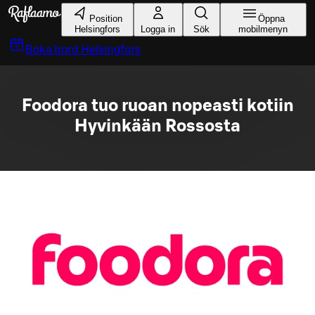
Gå till huvudinnehållet
Position
Öppna
Helsingfors
Logga in
Sök
mobilmenyn
Boka bord
Helsingfors
Foodora tuo ruoan nopeasti kotiin
Hyvinkään Rossosta