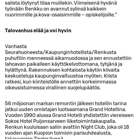
salista löytynyt tilaa muillekin. Viimeisenä hyvänä
työnään Renkku on avannut sylinsä kaikkein
nuorimmille ja kova-osaisimmille – opiskelijoille.”
Talovanhus elää ja voi hyvin
Vanhasta
Seurahuoneesta/Kaupunginhotellista/Renkusta
puhuttiin menneessä aikamuodossa ja sen ennustettiin
lahoavan paikalleen käyttökelvottomana, tyhjänä ja
hylättynä. Rakennuksen kohtalosta käytiin kiivaita
keskusteluja kaupunginvaltuustoa myöten. Kiista
ratkesi, kun kiinteistölle annettiin korkeimmassa
oikeusistuimessa virallinen suojelupäätös.
56 miljoonan markan remontin jälkeen hotellin tarina
jatkui uuden omistajan luotsaamana Grand Hotellina.
Vuoden 1990 alussa Grand Hotelli yhdistettiin viereiseen
Sokos Hotel Puijonsarveen liiketoimintakaupalla.
Renkun kuuluisaan saliin avattiin Night Club, joka oli 18
vuoden ajan Kuopion toimivin parisuhdealusta,
takavuosien Tinder livenä.