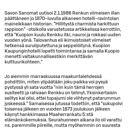
Savon Sanomat uutisoi 2.1.1986 Renkun viimeisen illan
päättäneen jo 1870-luvulla alkaneen hotelli-ravintolan
maineikkaan historian. ”Hillitystä charmista harkittuun
rappioon” -otsikolla varustetussa artikkelissa kerrottiin,
että ”Kuopion kuulu Renkku itki, nauroi ja rokkasi uuden
vuoden yönä. Talovanhus eli ikimuistoiset viimeiset
hetkensä suruliputettuna ja seppelöitynä. Kuopion
Kaupunginhotelli lopetti toimintansa ja samalla Kuopio
menetti valtakunnallisestikin merkittävän
kulttuurikohteen.”
Jo aiemmin marraskuussa maakuntalehdessä
pohdittiin, miten ylipäätään joku paikka voi pysyä
pystyssä yli sata vuotta ”niin kuin tämä herrojen
susiteetti ja rahvaan Renkku on tehnyt. Yksinkertaisin
selitys kai olisi, ettei tupajumi ole viihtynyt patarummun
jyskeessä.” Samaisessa jutussa todettiin, että ”sukupolvi
toisensa jälkeen on vuoden 1873 joulukuun jälkeen
käynyt hankkimassa Maaherrankatu 5:stä
elämänkokemuksia. Seurahuoneen aikana ilo oli varattu
ns. paremmille piireille, mutta myöhemmin on suuresta