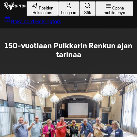
Gå till huvudinnehållet
Position
Öppna
Helsingfors
Logga in
Sök
mobilmenyn
Boka bord
Helsingfors
150-vuotiaan Puikkarin Renkun ajan
tarinaa