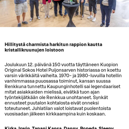
Hillitystä charmista harkitun rappion kautta
kristallikruunujen loistoon
Joulukuun 12. päivänä 150 vuotta täyttäneen Kuopion
Original Sokos Hotel Puijonsarven historiassa on koettu
varsin värikkäitä vaiheita. 1970- ja 1980-luvuilla hotellin
vanhimmassa puuosassa toiminut, kansan suussa
Renkkuna tunnettu Kaupunginhotelli sai legendaariset
mitat asiakkaiden mielissä, eivätkä tuon ajan
työntekijätkään ole Renkkua unohtaneet. Synkät
ennusteet puutalon kohtalosta eivät onneksi
toteutuneet. Juhlatilan valot loistavat puolentoista
vuosisadan jälkeen kirkkaampina kuin koskaan.
Kirka, Irwin, Tapani Kansa, Danny, Popeda, Sleepy