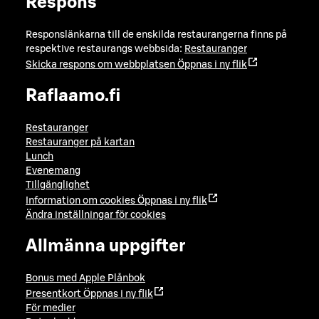
Respons
Responslänkarna till de enskilda restaurangerna finns på
respektive restaurangs webbsida:
Restauranger
Skicka respons om webbplatsen
Öppnas i ny flik
Raflaamo.fi
Restauranger
Restauranger på kartan
Lunch
Evenemang
Tillgänglighet
Information om cookies
Öppnas i ny flik
Ändra inställningar för cookies
Allmänna uppgifter
Bonus med Apple Plånbok
Presentkort
Öppnas i ny flik
För medier