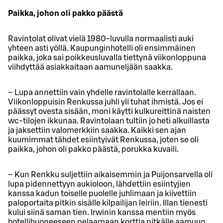
Paikka, johon oli pakko päästä
Ravintolat olivat vielä 1980-luvulla normaalisti auki
yhteen asti yöllä. Kaupunginhotelli oli ensimmäinen
paikka, joka sai poikkeusluvalla tiettynä viikonloppuna
viihdyttää asiakkaitaan aamuneljään saakka.
– Lupa annettiin vain yhdelle ravintolalle kerrallaan.
Viikonloppuisin Renkussa juhli yli tuhat ihmistä. Jos ei
päässyt ovesta sisään, moni käytti kulkureittinä naisten
wc-tilojen ikkunaa. Ravintolaan tultiin jo heti alkuillasta
ja jaksettiin valomerkkiin saakka. Kaikki sen ajan
kuumimmat tähdet esiintyivät Renkussa, joten se oli
paikka, johon oli pakko päästä, porukka kuvaili.
– Kun Renkku suljettiin aikaisemmin ja Puijonsarvella oli
lupa pidennettyyn aukioloon, lähdettiin esiintyjien
kanssa kadun toiselle puolelle juhlimaan ja kiivettiin
paloportaita pitkin sisälle kilpailijan leiriin. Illan tienesti
kului siinä saman tien. Irwinin kanssa mentiin myös
hotellihuoneeseen pelaamaan korttia pitkälle aamuun,