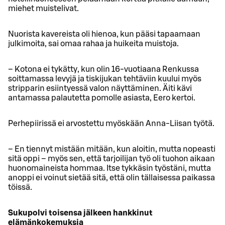
miehet muistelivat.
Nuorista kavereista oli hienoa, kun pääsi tapaamaan
julkimoita, sai omaa rahaa ja huikeita muistoja.
– Kotona ei tykätty, kun olin 16-vuotiaana Renkussa
soittamassa levyjä ja tiskijukan tehtäviin kuului myös
stripparin esiintyessä valon näyttäminen. Äiti kävi
antamassa palautetta pomolle asiasta, Eero kertoi.
Perhepiirissä ei arvostettu myöskään Anna-Liisan työtä.
– En tiennyt mistään mitään, kun aloitin, mutta nopeasti
sitä oppi – myös sen, että tarjoilijan työ oli tuohon aikaan
huonomaineista hommaa. Itse tykkäsin työstäni, mutta
anoppi ei voinut sietää sitä, että olin tällaisessa paikassa
töissä.
Sukupolvi toisensa jälkeen hankkinut
elämänkokemuksia