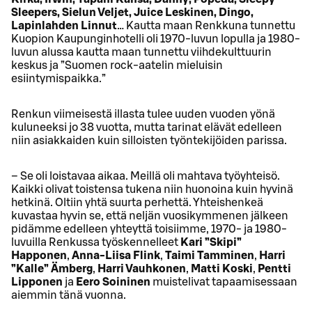
Sleepers, Sielun Veljet, Juice Leskinen, Dingo,
Lapinlahden Linnut
… Kautta maan Renkkuna tunnettu
Kuopion Kaupunginhotelli oli 1970-luvun lopulla ja 1980-
luvun alussa kautta maan tunnettu viihdekulttuurin
keskus ja ”Suomen rock-aatelin mieluisin
esiintymispaikka.”
Renkun viimeisestä illasta tulee uuden vuoden yönä
kuluneeksi jo 38 vuotta, mutta tarinat elävät edelleen
niin asiakkaiden kuin silloisten työntekijöiden parissa.
– Se oli loistavaa aikaa. Meillä oli mahtava työyhteisö.
Kaikki olivat toistensa tukena niin huonoina kuin hyvinä
hetkinä. Oltiin yhtä suurta perhettä. Yhteishenkeä
kuvastaa hyvin se, että neljän vuosikymmenen jälkeen
pidämme edelleen yhteyttä toisiimme, 1970- ja 1980-
luvuilla Renkussa työskennelleet
Kari ”Skipi”
Happonen
,
Anna-Liisa Flink
,
Taimi Tamminen
,
Harri
”Kalle” Ämberg
,
Harri Vauhkonen
,
Matti Koski
,
Pentti
Lipponen
ja
Eero Soininen
muistelivat tapaamisessaan
aiemmin tänä vuonna.