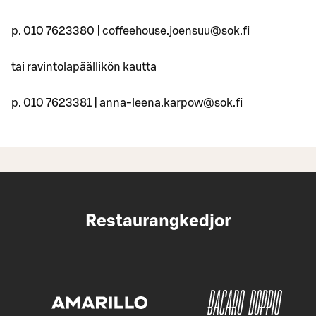
p. 010 7623380 | coffeehouse.joensuu@sok.fi
tai ravintolapäällikön kautta
p. 010 7623381 | anna-leena.karpow@sok.fi
Restaurangkedjor