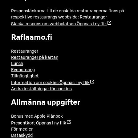
Responslänkarna till de enskilda restaurangerna finns på
respektive restaurangs webbsida:
Restauranger
Skicka respons om webbplatsen
Öppnas i ny flik
Raflaamo.fi
Restauranger
Restauranger på kartan
Lunch
Evenemang
Tillgänglighet
Information om cookies
Öppnas i ny flik
Ändra inställningar för cookies
Allmänna uppgifter
Bonus med Apple Plånbok
Presentkort
Öppnas i ny flik
För medier
Dataskydd