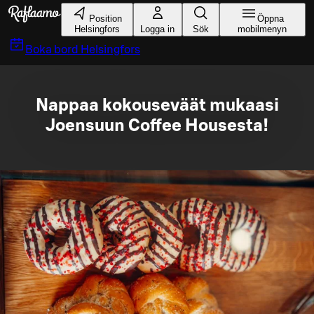
Gå till huvudinnehållet
Position
Öppna
Helsingfors
Logga in
Sök
mobilmenyn
Boka bord
Helsingfors
Nappaa kokouseväät mukaasi
Joensuun Coffee Housesta!