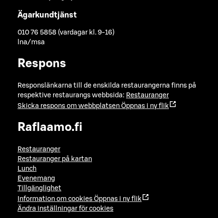
Ägarkundtjänst
010 76 5858 (vardagar kl. 9-16)
lna/msa
Respons
Responslänkarna till de enskilda restaurangerna finns på
respektive restaurangs webbsida:
Restauranger
Skicka respons om webbplatsen
Öppnas i ny flik
Raflaamo.fi
Restauranger
Restauranger på kartan
Lunch
Evenemang
Tillgänglighet
Information om cookies
Öppnas i ny flik
Ändra inställningar för cookies