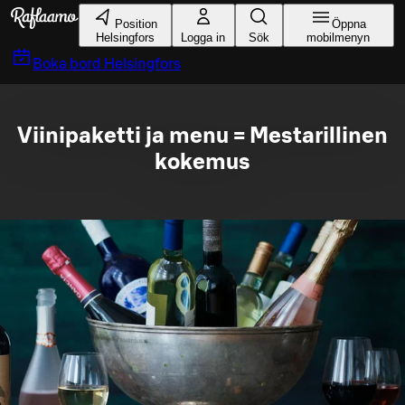
Gå till huvudinnehållet
Position
Öppna
Helsingfors
Logga in
Sök
mobilmenyn
Boka bord
Helsingfors
Viinipaketti ja menu = Mestarillinen
kokemus