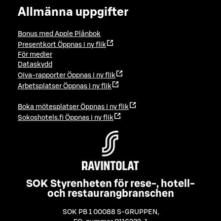
Allmänna uppgifter
Bonus med Apple Plånbok
Presentkort
Öppnas i ny flik
För medier
Dataskydd
Oiva-rapporter
Öppnas i ny flik
Arbetsplatser
Öppnas i ny flik
Boka mötesplatser
Öppnas i ny flik
Sokoshotels.fi
Öppnas i ny flik
SOK Styrenheten för rese-, hotell-
och restaurangbranschen
SOK PB 1 00088 S-GRUPPEN
,