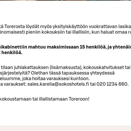
ttä Torerosta löydät myös yksityiskäyttöön vuokrattavan lasik
rinomaisesti pieniin kokouksiin tai illallisiin, kun haluat omaa 
sikabinettiin mahtuu maksimissaan 15 henkilöä, ja yhtenä
 henkilöä.
 tilaan juhlakattauksen (lisämaksusta), kokouskahvitukset tai
isjärjestelyitä? Olethan tässä tapauksessa yhteydessä
eluumme, joka hoitaa varauksesi kuntoon.
 ja varaukset: sales.karelia@sokoshotels.fi tai 020 1234 660.
kokoustamaan tai illallistamaan Toreroon!