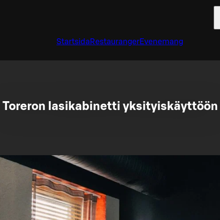
Startsida
Restauranger
Evenemang
Toreron lasikabinetti yksityiskäyttöön