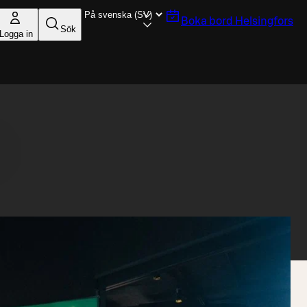
Boka bord
Helsingfors
Sök
Logga in