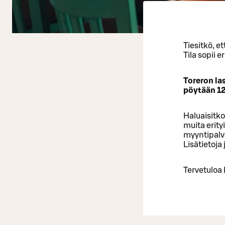
Tiesitkö, e
Tila sopii e
Toreron la
pöytään 12
Haluaisitko
muita erity
myyntipalv
Lisätietoja
Tervetuloa 