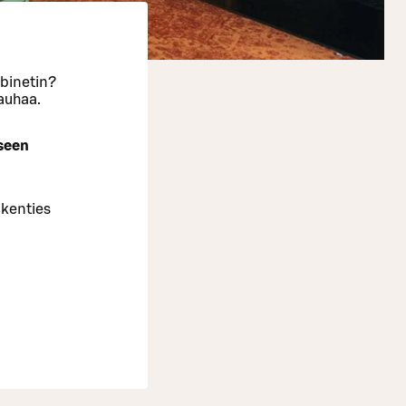
abinetin?
rauhaa.
iseen
 kenties