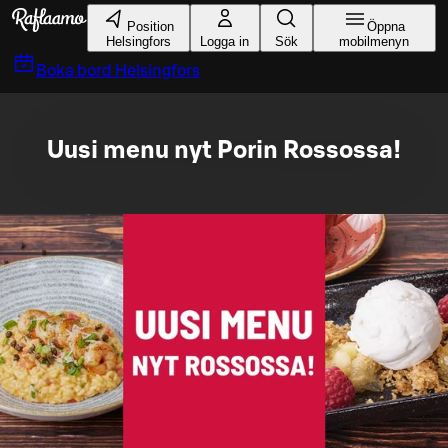
Gå till huvudinnehållet
Position
Öppna
Helsingfors
Logga in
Sök
mobilmenyn
Boka bord
Helsingfors
Uusi menu nyt Porin Rossossa!