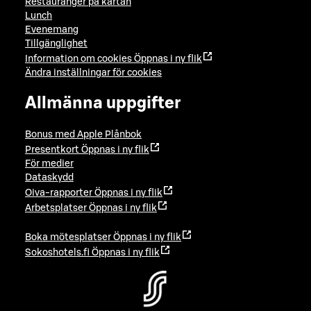
Restauranger på kartan
Lunch
Evenemang
Tillgänglighet
Information om cookies
Öppnas i ny flik
Ändra inställningar för cookies
Allmänna uppgifter
Bonus med Apple Plånbok
Presentkort
Öppnas i ny flik
För medier
Dataskydd
Oiva-rapporter
Öppnas i ny flik
Arbetsplatser
Öppnas i ny flik
Boka mötesplatser
Öppnas i ny flik
Sokoshotels.fi
Öppnas i ny flik