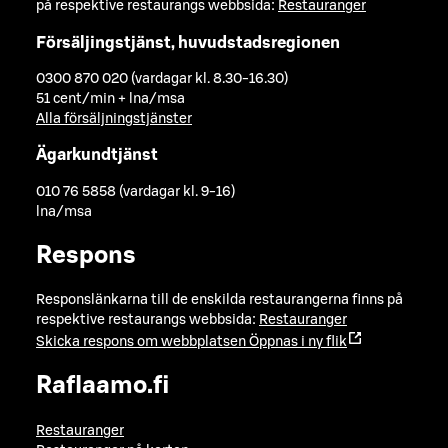
på respektive restaurangs webbsida:
Restauranger
Försäljingstjänst, huvudstadsregionen
0300 870 020 (vardagar kl. 8.30-16.30)
51 cent/min + lna/msa
Alla försäljningstjänster
Ägarkundtjänst
010 76 5858 (vardagar kl. 9-16)
lna/msa
Respons
Responslänkarna till de enskilda restaurangerna finns på
respektive restaurangs webbsida:
Restauranger
Skicka respons om webbplatsen
Öppnas i ny flik
Raflaamo.fi
Restauranger