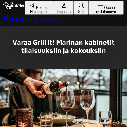
Gå till huvudinnehållet
Position
Öppna
Helsingfors
Logga in
Sök
mobilmenyn
Boka bord
Helsingfors
Varaa Grill it! Marinan kabinetit
tilaisuuksiin ja kokouksiin