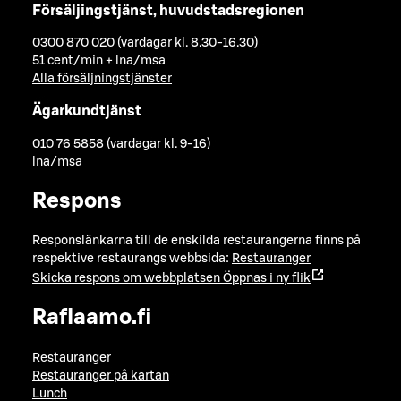
Försäljingstjänst, huvudstadsregionen
0300 870 020 (vardagar kl. 8.30-16.30)
51 cent/min + lna/msa
Alla försäljningstjänster
Ägarkundtjänst
010 76 5858 (vardagar kl. 9-16)
lna/msa
Respons
Responslänkarna till de enskilda restaurangerna finns på
respektive restaurangs webbsida:
Restauranger
Skicka respons om webbplatsen
Öppnas i ny flik
Raflaamo.fi
Restauranger
Restauranger på kartan
Lunch