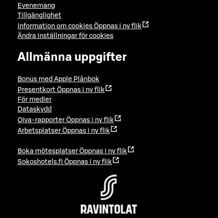
Evenemang
Tillgänglighet
Information om cookies
Öppnas i ny flik
Ändra inställningar för cookies
Allmänna uppgifter
Bonus med Apple Plånbok
Presentkort
Öppnas i ny flik
För medier
Dataskydd
Oiva-rapporter
Öppnas i ny flik
Arbetsplatser
Öppnas i ny flik
Boka mötesplatser
Öppnas i ny flik
Sokoshotels.fi
Öppnas i ny flik