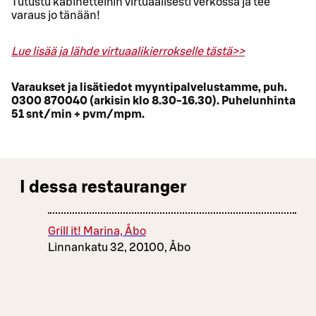
Tutustu kabinetteihin virtuaalisesti verkossa ja tee
varaus jo tänään!
Lue lisää ja lähde virtuaalikierrokselle tästä>>
Varaukset ja lisätiedot myyntipalvelustamme, puh.
0300 870040 (arkisin klo 8.30-16.30). Puhelunhinta
51 snt/min + pvm/mpm.
I dessa restauranger
Grill it! Marina, Åbo
Linnankatu 32, 20100, Åbo