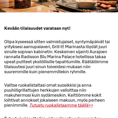
Kevään tilaisuudet varataan nyt!
Olipa kyseessä sitten valmistujaiset, syntymäpäivät tai
yrityksesi aamupalaveri, Grill it! Marinasta löydät juuri
sinulle sopivan kabinetin. Keskeinen sijainti Aurajoen
rannalla Radisson Blu Marina Palace hotellissa takaa
upeat puitteet yksilöllisille tapahtumille. Räätälöimme
tilaisuutesi juuri sinun toiveidesi mukaan niin
suuremmille kuin pienemmillekin ryhmille.
Valitse ruokalistaltasi omat suosikkisi ja anna
puuhiiligrillattujen herkkujen valloittaa niin
makuhermosi kuin sydämesikin. Keittiömme kokit
loihtivat annokset jokaiseen makuun, myös perheen
pienimmille.
Tutustu ruokalistaamme täällä>>