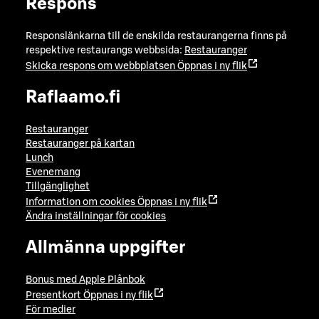
Respons
Responslänkarna till de enskilda restaurangerna finns på
respektive restaurangs webbsida:
Restauranger
Skicka respons om webbplatsen
Öppnas i ny flik
Raflaamo.fi
Restauranger
Restauranger på kartan
Lunch
Evenemang
Tillgänglighet
Information om cookies
Öppnas i ny flik
Ändra inställningar för cookies
Allmänna uppgifter
Bonus med Apple Plånbok
Presentkort
Öppnas i ny flik
För medier