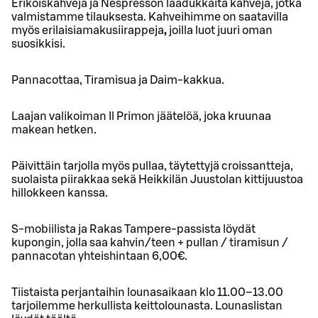
Erikoiskahveja ja Nespresson laadukkaita kahveja, jotka
valmistamme tilauksesta. Kahveihimme on saatavilla
myös erilaisia
makusiirappeja
,
joilla luot juuri oman
suosikkisi.
Pannacottaa, Tiramisua ja Daim-kakkua.
Laajan valikoiman Il Primon jäätelöä, joka kruunaa
makean hetken.
Päivittäin tarjolla myös pullaa, täytettyjä croissantteja,
suolaista piirakkaa sekä Heikkilän Juustolan kittijuustoa
hillokkeen kanssa.
S-mobiilista ja Rakas Tampere-passista löydät
kupongin, jolla saa kahvin/teen + pullan / tiramisun /
pannacotan yhteishintaan 6,00€.
Tiistaista perjantaihin lounasaikaan klo 11.00–13.00
tarjoilemme herkullista keittolounasta. Lounaslistan