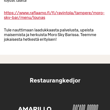
löydät täältä
https://www.raflaamo.fi/fi/ravintola/tampere/moro-
sky-bar/menu/lounas
Tule nauttimaan laadukkaasta palvelusta, upeista
maisemista ja herkuista Moro Sky Barissa. Teemme
jokaisesta hetkestä erityisen!
Restaurangkedjor