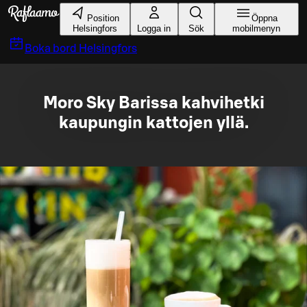
Gå till huvudinnehållet
Position
Öppna
Helsingfors
Logga in
Sök
mobilmenyn
Boka bord
Helsingfors
Moro Sky Barissa kahvihetki
kaupungin kattojen yllä.