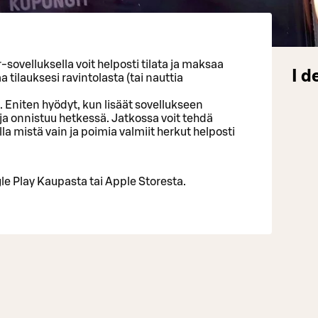
-sovelluksella voit helposti tilata ja maksaa
I d
tilauksesi ravintolasta (tai nauttia
 Eniten hyödyt, kun lisäät sovellukseen
 ja onnistuu hetkessä. Jatkossa voit tehdä
a mistä vain ja poimia valmiit herkut helposti
e Play Kaupasta tai Apple Storesta.