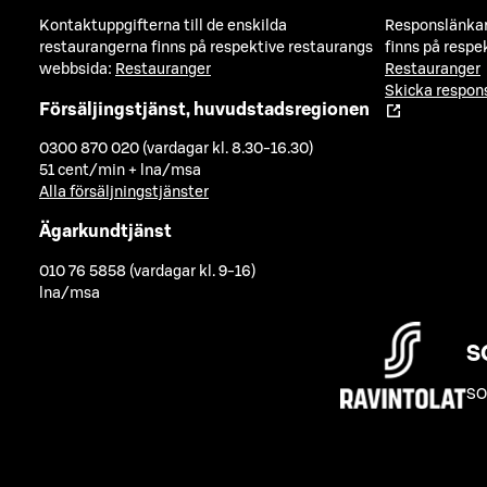
Kontaktuppgifterna till de enskilda
Responslänkarn
restaurangerna finns på respektive restaurangs
finns på respe
webbsida:
Restauranger
Restauranger
Skicka respo
Försäljingstjänst, huvudstadsregionen
0300 870 020 (vardagar kl. 8.30-16.30)
51 cent/min + lna/msa
Alla försäljningstjänster
Ägarkundtjänst
010 76 5858 (vardagar kl. 9-16)
lna/msa
S
SO