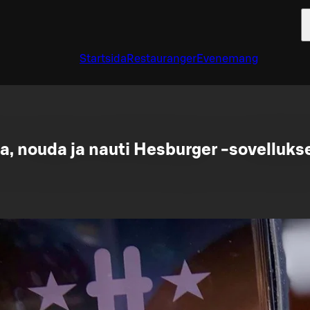
Startsida
Restauranger
Evenemang
aa, nouda ja nauti Hesburger -sovellukse