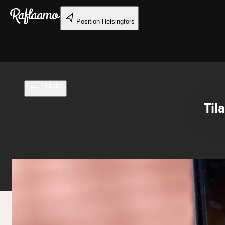
Gå till huvudinnehållet
Position
Helsingfors
Tillbaka
Til