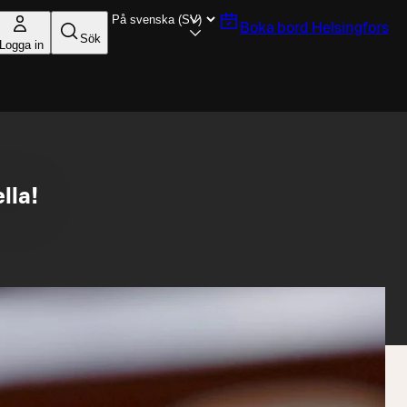
Boka bord
Helsingfors
Sök
Logga in
lla!