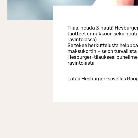
TIlaa, nouda & nauti! Hesburger
tuotteet ennakkoon sekä noutaa 
ravintolassa).
Se tekee herkuttelusta helppoa.
maksukortin – se on turvallista
Hesburger-tilauksesi puhelimell
ravintolasta
Lataa Hesburger-sovellus Googl