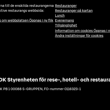
a till de enskilda restaurangerna
Restauranger
ktive restaurangs webbsida:
Restauranger på kartan
Lunch
ns om webbplatsen
Öppnas i ny flik
Evenemang
Tillgänglighet
Information om cookies
Öppnas i n
Ändra inställningar för cookies
OK Styrenheten för rese-, hotell- och resta
K PB 1 00088 S-GRUPPEN
,
FO-nummer 0116323-1