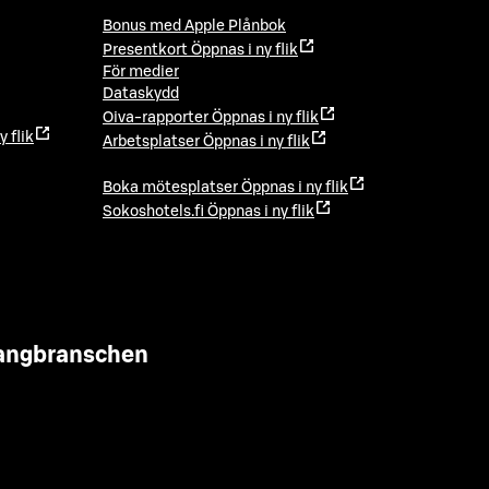
Bonus med Apple Plånbok
Presentkort
Öppnas i ny flik
För medier
Dataskydd
Oiva-rapporter
Öppnas i ny flik
y flik
Arbetsplatser
Öppnas i ny flik
Boka mötesplatser
Öppnas i ny flik
Sokoshotels.fi
Öppnas i ny flik
urangbranschen