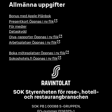
Allmänna uppgifter
Bonus med Apple Plånbok
Presentkort
Öppnas i ny flik
För medier
Dataskydd
Oiva-rapporter
Öppnas i ny flik
Arbetsplatser
Öppnas i ny flik
Boka mötesplatser
Öppnas i ny flik
Sokoshotels.fi
Öppnas i ny flik
SOK Styrenheten för rese-, hotell-
och restaurangbranschen
SOK PB 1 00088 S-GRUPPEN
,
FO-nummer 0116323-1