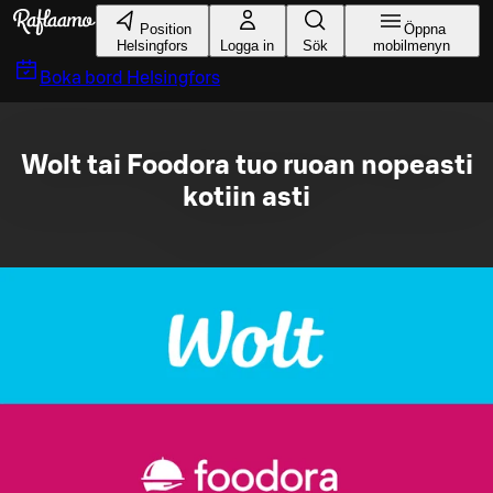
Gå till huvudinnehållet
Position
Öppna
Helsingfors
Logga in
Sök
mobilmenyn
Boka bord
Helsingfors
Wolt tai Foodora tuo ruoan nopeasti
kotiin asti