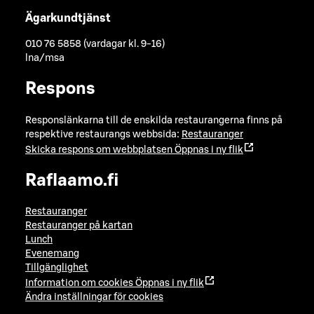
Ägarkundtjänst
010 76 5858 (vardagar kl. 9-16)
lna/msa
Respons
Responslänkarna till de enskilda restaurangerna finns på
respektive restaurangs webbsida:
Restauranger
Skicka respons om webbplatsen
Öppnas i ny flik
Raflaamo.fi
Restauranger
Restauranger på kartan
Lunch
Evenemang
Tillgänglighet
Information om cookies
Öppnas i ny flik
Ändra inställningar för cookies