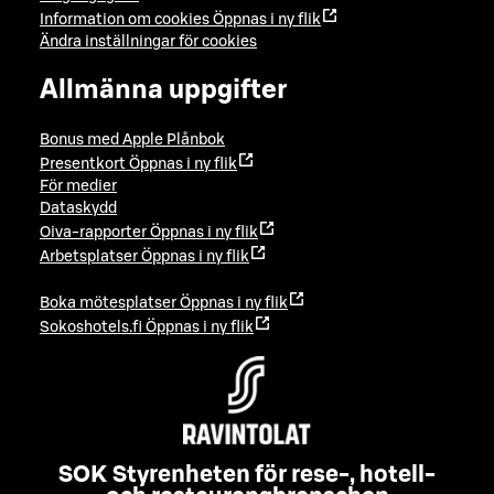
Information om cookies
Öppnas i ny flik
Ändra inställningar för cookies
Allmänna uppgifter
Bonus med Apple Plånbok
Presentkort
Öppnas i ny flik
För medier
Dataskydd
Oiva-rapporter
Öppnas i ny flik
Arbetsplatser
Öppnas i ny flik
Boka mötesplatser
Öppnas i ny flik
Sokoshotels.fi
Öppnas i ny flik
SOK Styrenheten för rese-, hotell-