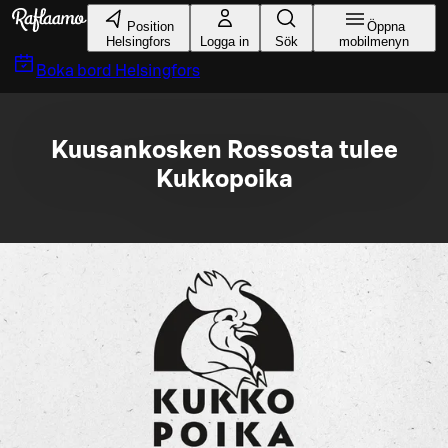
Gå till huvudinnehållet
Position
Öppna
Helsingfors
Logga in
Sök
mobilmenyn
Boka bord
Helsingfors
Kuusankosken Rossosta tulee
Kukkopoika