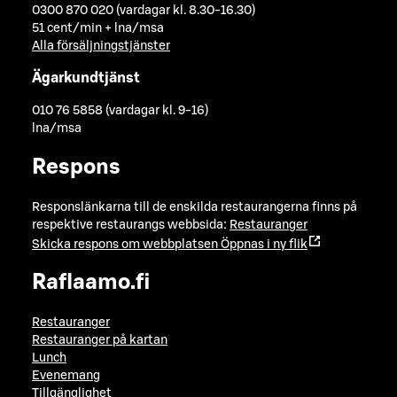
0300 870 020 (vardagar kl. 8.30-16.30)
51 cent/min + lna/msa
Alla försäljningstjänster
Ägarkundtjänst
010 76 5858 (vardagar kl. 9-16)
lna/msa
Respons
Responslänkarna till de enskilda restaurangerna finns på
respektive restaurangs webbsida:
Restauranger
Skicka respons om webbplatsen
Öppnas i ny flik
Raflaamo.fi
Restauranger
Restauranger på kartan
Lunch
Evenemang
Tillgänglighet