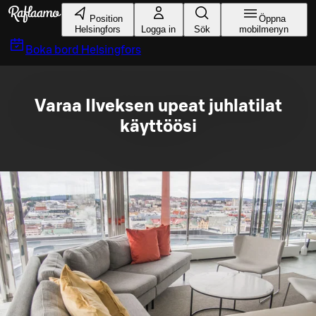
Gå till huvudinnehållet
Position
Öppna
Helsingfors
Logga in
Sök
mobilmenyn
Boka bord
Helsingfors
Varaa Ilveksen upeat juhlatilat
käyttöösi