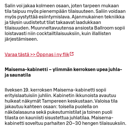
Salin voi jakaa kolmeen osaan, joten tarpeen mukaan
tila taipuu myös pienempään tilaisuuteen. Saliin voidaan
myös pystyttää esiintymislava. Ajanmukainen tekniikka
ja täysin uudistetut tilat takaavat laadukkaan
tilaisuuden. Muunneltavuutensa ansiosta Ballroom sopii
loistavasti niin cocktailtilaisuuksiin, kuin illallisten
järjestämiseen.
Varaa tästä >>
Öppnas i ny flik
Maisema-kabinetti – ylimmän kerroksen upea juhla-
ja saunatila
Ilveksen 19. kerroksen Maisema-kabinetti sopii
erityislaatuisiin juhliin. Kabinetin ikkunoista avautuu
huikeat näkymät Tampereen keskustaan. Valoisa tila
jakautuu kahteen osaan: toisella puolella on
näköalasauna sekä pukeutumistilat ja toinen puoli
tilasta on kauniisti sisustettua juhlatilaa. Maisema-
kabinetti soveltuu parhaiten 20–30 hengen tilaisuuksiin.