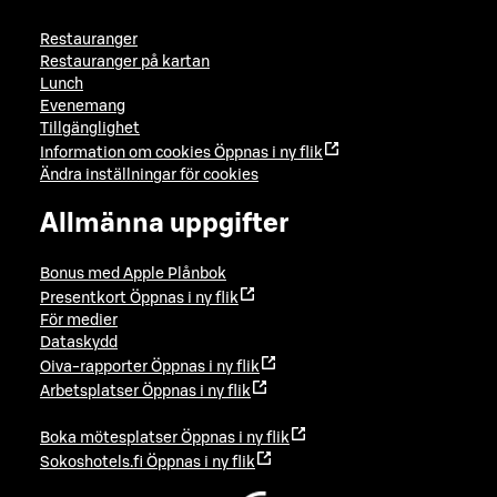
Restauranger
Restauranger på kartan
Lunch
Evenemang
Tillgänglighet
Information om cookies
Öppnas i ny flik
Ändra inställningar för cookies
Allmänna uppgifter
Bonus med Apple Plånbok
Presentkort
Öppnas i ny flik
För medier
Dataskydd
Oiva-rapporter
Öppnas i ny flik
Arbetsplatser
Öppnas i ny flik
Boka mötesplatser
Öppnas i ny flik
Sokoshotels.fi
Öppnas i ny flik