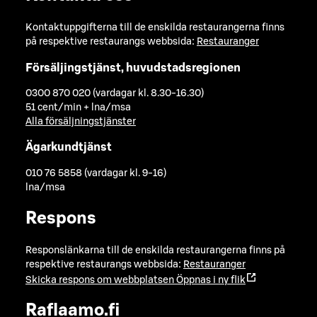
Kontaktuppgifterna till de enskilda restaurangerna finns
på respektive restaurangs webbsida:
Restauranger
Försäljingstjänst, huvudstadsregionen
0300 870 020 (vardagar kl. 8.30-16.30)
51 cent/min + lna/msa
Alla försäljningstjänster
Ägarkundtjänst
010 76 5858 (vardagar kl. 9-16)
lna/msa
Respons
Responslänkarna till de enskilda restaurangerna finns på
respektive restaurangs webbsida:
Restauranger
Skicka respons om webbplatsen
Öppnas i ny flik
Raflaamo.fi