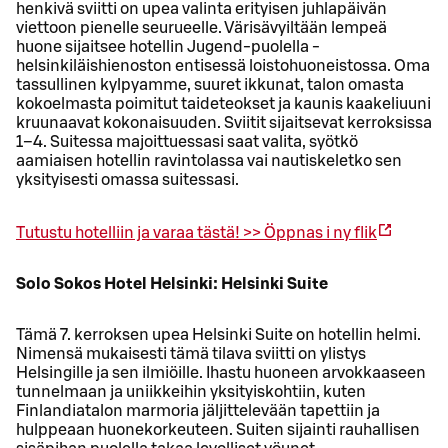
henkivä sviitti on upea valinta erityisen juhlapäivän
viettoon pienelle seurueelle. Värisävyiltään lempeä
huone sijaitsee hotellin Jugend-puolella -
helsinkiläishienoston entisessä loistohuoneistossa. Oma
tassullinen kylpyamme, suuret ikkunat, talon omasta
kokoelmasta poimitut taideteokset ja kaunis kaakeliuuni
kruunaavat kokonaisuuden. Sviitit sijaitsevat kerroksissa
1–4. Suitessa majoittuessasi saat valita, syötkö
aamiaisen hotellin ravintolassa vai nautiskeletko sen
yksityisesti omassa suitessasi.
Tutustu hotelliin ja varaa tästä! >>
Öppnas i ny flik
Solo Sokos Hotel Helsinki: Helsinki Suite
Tämä 7. kerroksen upea Helsinki Suite on hotellin helmi.
Nimensä mukaisesti tämä tilava sviitti on ylistys
Helsingille ja sen ilmiöille. Ihastu huoneen arvokkaaseen
tunnelmaan ja uniikkeihin yksityiskohtiin, kuten
Finlandiatalon marmoria jäljittelevään tapettiin ja
hulppeaan huonekorkeuteen. Suiten sijainti rauhallisen