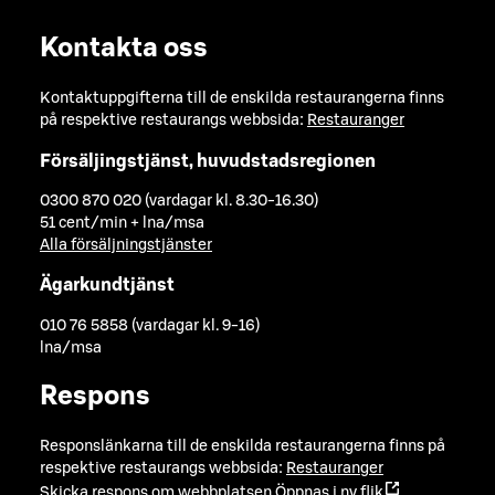
Kontakta oss
Kontaktuppgifterna till de enskilda restaurangerna finns
på respektive restaurangs webbsida:
Restauranger
Försäljingstjänst, huvudstadsregionen
0300 870 020 (vardagar kl. 8.30-16.30)
51 cent/min + lna/msa
Alla försäljningstjänster
Ägarkundtjänst
010 76 5858 (vardagar kl. 9-16)
lna/msa
Respons
Responslänkarna till de enskilda restaurangerna finns på
respektive restaurangs webbsida:
Restauranger
Skicka respons om webbplatsen
Öppnas i ny flik