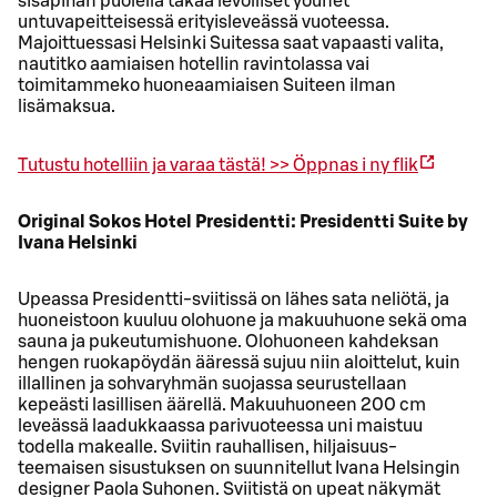
sisäpihan puolella takaa levolliset yöunet
untuvapeitteisessä erityisleveässä vuoteessa.
Majoittuessasi Helsinki Suitessa saat vapaasti valita,
nautitko aamiaisen hotellin ravintolassa vai
toimitammeko huoneaamiaisen Suiteen ilman
lisämaksua.
Tutustu hotelliin ja varaa tästä! >>
Öppnas i ny flik
Original Sokos Hotel Presidentti: Presidentti Suite by
Ivana Helsinki
Upeassa Presidentti-sviitissä on lähes sata neliötä, ja
huoneistoon kuuluu olohuone ja makuuhuone sekä oma
sauna ja pukeutumishuone. Olohuoneen kahdeksan
hengen ruokapöydän ääressä sujuu niin aloittelut, kuin
illallinen ja sohvaryhmän suojassa seurustellaan
kepeästi lasillisen äärellä. Makuuhuoneen 200 cm
leveässä laadukkaassa parivuoteessa uni maistuu
todella makealle. Sviitin rauhallisen, hiljaisuus-
teemaisen sisustuksen on suunnitellut Ivana Helsingin
designer Paola Suhonen. Sviitistä on upeat näkymät