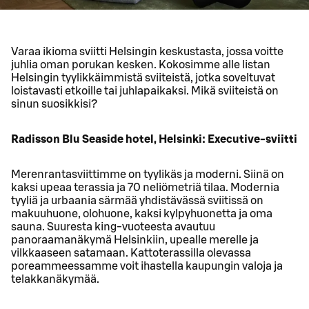
Varaa ikioma sviitti Helsingin keskustasta, jossa voitte
juhlia oman porukan kesken. Kokosimme alle listan
Helsingin tyylikkäimmistä sviiteistä, jotka soveltuvat
loistavasti etkoille tai juhlapaikaksi. Mikä sviiteistä on
sinun suosikkisi?
Radisson Blu Seaside hotel, Helsinki: Executive-sviitti
Merenrantasviittimme on tyylikäs ja moderni. Siinä on
kaksi upeaa terassia ja 70 neliömetriä tilaa. Modernia
tyyliä ja urbaania särmää yhdistävässä sviitissä on
makuuhuone, olohuone, kaksi kylpyhuonetta ja oma
sauna. Suuresta king-vuoteesta avautuu
panoraamanäkymä Helsinkiin, upealle merelle ja
vilkkaaseen satamaan. Kattoterassilla olevassa
poreammeessamme voit ihastella kaupungin valoja ja
telakkanäkymää.