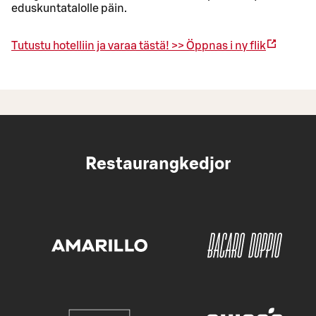
eduskuntatalolle päin.
Tutustu hotelliin ja varaa tästä! >>
Öppnas i ny flik
Restaurangkedjor