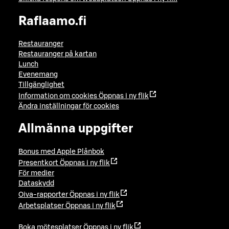
Raflaamo.fi
Restauranger
Restauranger på kartan
Lunch
Evenemang
Tillgänglighet
Information om cookies
Öppnas i ny flik
Ändra inställningar för cookies
Allmänna uppgifter
Bonus med Apple Plånbok
Presentkort
Öppnas i ny flik
För medier
Dataskydd
Oiva-rapporter
Öppnas i ny flik
Arbetsplatser
Öppnas i ny flik
Boka mötesplatser
Öppnas i ny flik