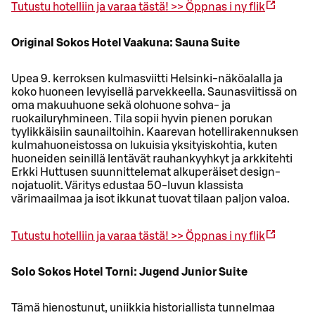
Tutustu hotelliin ja varaa tästä! >>
Öppnas i ny flik
Original Sokos Hotel Vaakuna: Sauna Suite
Upea 9. kerroksen kulmasviitti Helsinki-näköalalla ja
koko huoneen levyisellä parvekkeella. Saunasviitissä on
oma makuuhuone sekä olohuone sohva- ja
ruokailuryhmineen. Tila sopii hyvin pienen porukan
tyylikkäisiin saunailtoihin. Kaarevan hotellirakennuksen
kulmahuoneistossa on lukuisia yksityiskohtia, kuten
huoneiden seinillä lentävät rauhankyyhkyt ja arkkitehti
Erkki Huttusen suunnittelemat alkuperäiset design-
nojatuolit. Väritys edustaa 50-luvun klassista
värimaailmaa ja isot ikkunat tuovat tilaan paljon valoa.
Tutustu hotelliin ja varaa tästä! >>
Öppnas i ny flik
Solo Sokos Hotel Torni: Jugend Junior Suite
Tämä hienostunut, uniikkia historiallista tunnelmaa