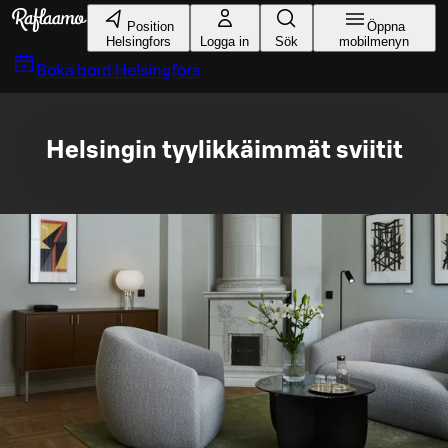
Gå till huvudinnehållet
Position
Öppna
Helsingfors
Logga in
Sök
mobilmenyn
Boka bord
Helsingfors
Helsingin tyylikkäimmät sviitit