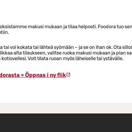
oksistamme makusi mukaan ja tilaa helposti. Foodora tuo sen
tiin.
sa tai voi kokata tai lähteä syömään – ja se on ihan ok. Ota sill
likkaa alta tilaukseen, valitse ruoka makusi mukaan ja pian s
otiovellesi. Voit tilata ruoan myös läheiselle tai ystävälle.
dorasta »
Öppnas i ny flik