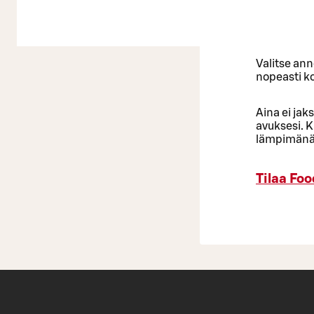
Valitse ann
nopeasti ko
Aina ei jak
avuksesi. K
lämpimänä k
Tilaa Foo