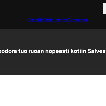
Startsida
Restauranger
Evenemang
oodora tuo ruoan nopeasti kotiin Salves