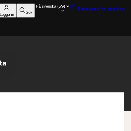
Boka bord
Helsingfors
Sök
Logga in
ta