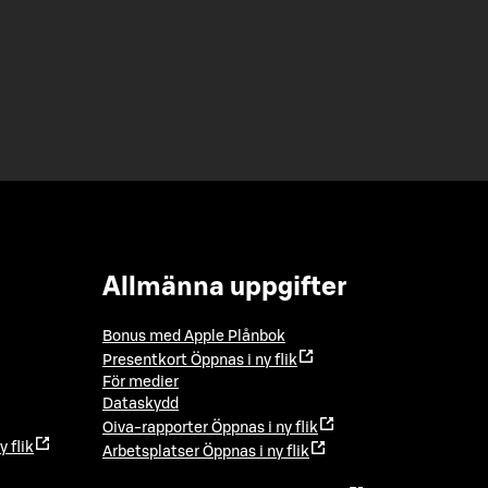
Allmänna uppgifter
Bonus med Apple Plånbok
Presentkort
Öppnas i ny flik
För medier
Dataskydd
Oiva-rapporter
Öppnas i ny flik
y flik
Arbetsplatser
Öppnas i ny flik