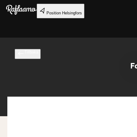
Gå till huvudinnehållet
Position
Helsingfors
Tillbaka
F