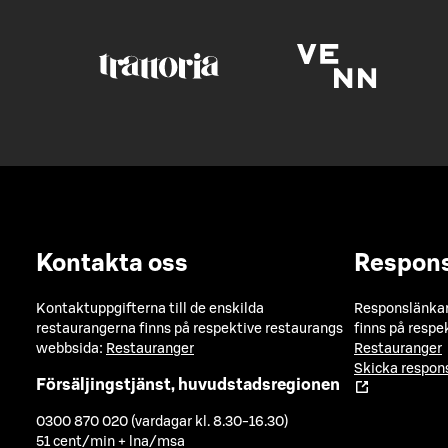
Kontakta oss
Respon
Kontaktuppgifterna till de enskilda
Responslänkarn
restaurangerna finns på respektive restaurangs
finns på respe
webbsida:
Restauranger
Restauranger
Skicka respo
Försäljingstjänst, huvudstadsregionen
0300 870 020 (vardagar kl. 8.30-16.30)
51 cent/min + lna/msa