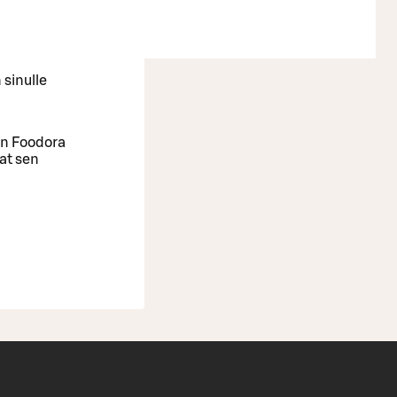
 sinulle
oin Foodora
aat sen