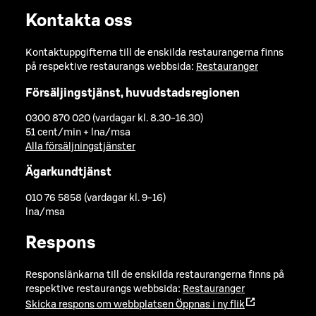
Kontakta oss
Kontaktuppgifterna till de enskilda restaurangerna finns
på respektive restaurangs webbsida:
Restauranger
Försäljingstjänst, huvudstadsregionen
0300 870 020 (vardagar kl. 8.30-16.30)
51 cent/min + lna/msa
Alla försäljningstjänster
Ägarkundtjänst
010 76 5858 (vardagar kl. 9-16)
lna/msa
Respons
Responslänkarna till de enskilda restaurangerna finns på
respektive restaurangs webbsida:
Restauranger
Skicka respons om webbplatsen
Öppnas i ny flik