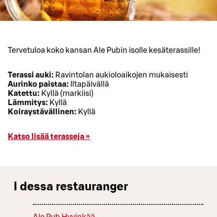
Tervetuloa koko kansan Ale Pubin isolle kesäterassille!
Terassi auki:
Ravintolan aukioloaikojen mukaisesti
Aurinko paistaa:
Iltapäivällä
Katettu:
Kyllä (markiisi)
Lämmitys:
Kyllä
Koiraystävällinen:
Kyllä
Katso lisää terasseja »
I dessa restauranger