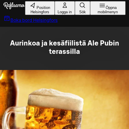
Gå till huvudinnehållet
Position
Öppna
Helsingfors
Logga in
Sök
mobilmenyn
Boka bord
Helsingfors
Aurinkoa ja kesäfiilistä Ale Pubin
terassilla