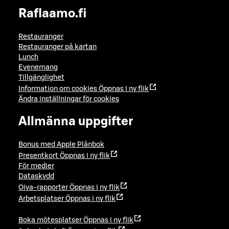
Raflaamo.fi
Restauranger
Restauranger på kartan
Lunch
Evenemang
Tillgänglighet
Information om cookies
Öppnas i ny flik
Ändra inställningar för cookies
Allmänna uppgifter
Bonus med Apple Plånbok
Presentkort
Öppnas i ny flik
För medier
Dataskydd
Oiva-rapporter
Öppnas i ny flik
Arbetsplatser
Öppnas i ny flik
Boka mötesplatser
Öppnas i ny flik