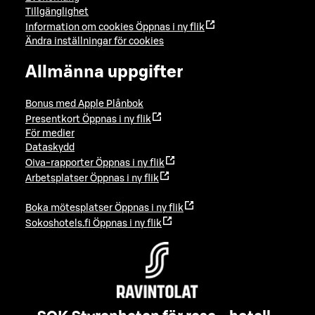
Tillgänglighet
Information om cookies
Öppnas i ny flik
Ändra inställningar för cookies
Allmänna uppgifter
Bonus med Apple Plånbok
Presentkort
Öppnas i ny flik
För medier
Dataskydd
Oiva-rapporter
Öppnas i ny flik
Arbetsplatser
Öppnas i ny flik
Boka mötesplatser
Öppnas i ny flik
Sokoshotels.fi
Öppnas i ny flik