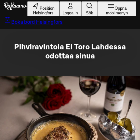
Gå till huvudinnehållet
Position
Öppna
Helsingfors
Logga in
Sök
mobilmenyn
Boka bord
Helsingfors
Pihviravintola El Toro Lahdessa
odottaa sinua