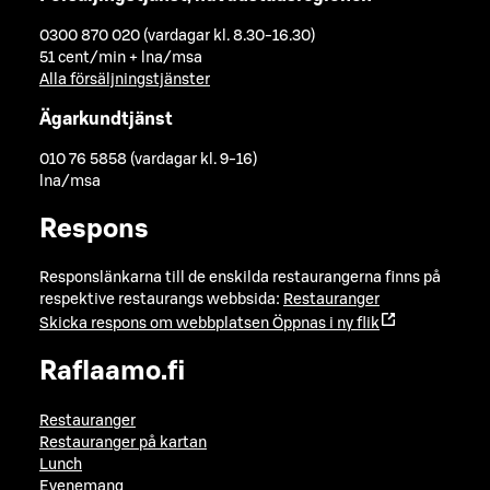
0300 870 020 (vardagar kl. 8.30-16.30)
51 cent/min + lna/msa
Alla försäljningstjänster
Ägarkundtjänst
010 76 5858 (vardagar kl. 9-16)
lna/msa
Respons
Responslänkarna till de enskilda restaurangerna finns på
respektive restaurangs webbsida:
Restauranger
Skicka respons om webbplatsen
Öppnas i ny flik
Raflaamo.fi
Restauranger
Restauranger på kartan
Lunch
Evenemang