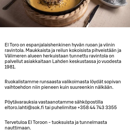
El Toro on espanjalaishenkinen hyvän ruoan ja viinin
ravintola. Maukkaista ja reilun kokoisista pihveistään ja
Välimeren alueen herkuistaan tunnettu ravintola on
palvellut asiakkaitaan Lahden keskustassa jo vuodesta
1981.
Ruokalistamme runsaasta valikoimasta löydät sopivan
vaihtoehdon niin pieneen kuin suureenkin nälkään.
Pöytävarauksia vastaanotamme sähköpostilla
eltoro.lahti@sok.fi tai puhelimitse +358 44 743 3355
Tervetuloa El Toroon - tuoksuista ja tunnelmasta
nauttimaan.