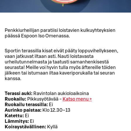
Penkkiurheilijan paratiisi loistavien kulkuyhteyksien
päässä Espoon Iso Omenassa.
Sportin terassilla kisat eivät pääty loppuvihellykseen,
vaan jatkuvat iltaan asti. Nauti loistavasta
urheilutunnelmasta ja taatusti samanhenkisestä
seurasta! Meille voi hyvin tulla myös äftereille töiden
jälkeen tai istumaan iltaa kaveriporukalla tai seuran
kanssa.
Terassi auki:
Ravintolan aukioloaikoina
Ruokailu:
Pikkusyötävää -
Katso menu »
Ruokailu terassilla:
Ei
Aurinko paistaa:
Klo 12.30–13
Katettu:
Ei
Lämmitys:
Ei
Koiraystävällinen:
Kyllä