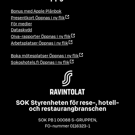
Bonus med Apple Plånbok
Presentkort
Öppnas i ny flik
För medier
Dataskydd
Oiva-rapporter
Öppnas i ny flik
Arbetsplatser
Öppnas i ny flik
Boka mötesplatser
Öppnas i ny flik
Sokoshotels.fi
Öppnas i ny flik
SOK Styrenheten för rese-, hotell-
och restaurangbranschen
SOK PB 1 00088 S-GRUPPEN
,
FO-nummer 0116323-1