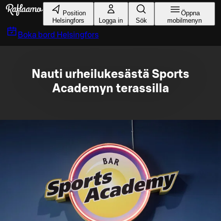
Gå till huvudinnehållet
Position
Öppna
Helsingfors
Logga in
Sök
mobilmenyn
Boka bord
Helsingfors
Nauti urheilukesästä Sports
Academyn terassilla