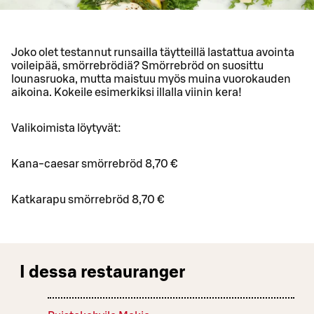
Joko olet testannut runsailla täytteillä lastattua avointa
voileipää, smörrebrödiä? Smörrebröd on suosittu
lounasruoka, mutta maistuu myös muina vuorokauden
aikoina. Kokeile esimerkiksi illalla viinin kera!
Valikoimista löytyvät:
Kana-caesar smörrebröd 8,70 €
Katkarapu smörrebröd 8,70 €
I dessa restauranger