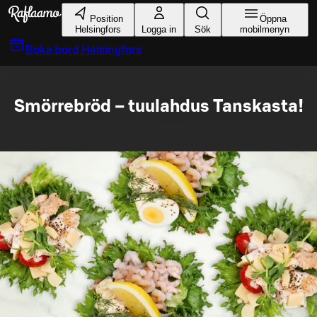
Gå till huvudinnehållet
Position
Öppna
Helsingfors
Logga in
Sök
mobilmenyn
Boka bord
Helsingfors
Smörrebröd – tuulahdus Tanskasta!