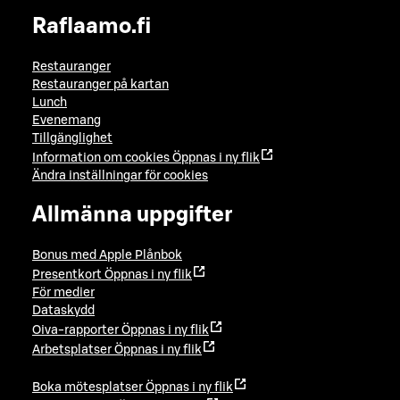
Raflaamo.fi
Restauranger
Restauranger på kartan
Lunch
Evenemang
Tillgänglighet
Information om cookies
Öppnas i ny flik
Ändra inställningar för cookies
Allmänna uppgifter
Bonus med Apple Plånbok
Presentkort
Öppnas i ny flik
För medier
Dataskydd
Oiva-rapporter
Öppnas i ny flik
Arbetsplatser
Öppnas i ny flik
Boka mötesplatser
Öppnas i ny flik