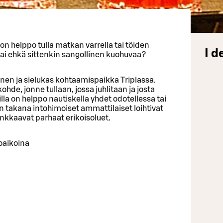
e on helppo tulla matkan varrella tai töiden
I d
 tai ehkä sittenkin sangollinen kuohuvaa?
inen ja sielukas kohtaamispaikka Triplassa.
hde, jonne tullaan, jossa juhlitaan ja josta
lla on helppo nautiskella yhdet odotellessa tai
n takana intohimoiset ammattilaiset loihtivat
inkkaavat parhaat erikoisoluet.
oaikoina