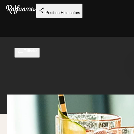
Gå till huvudinnehållet
Position
Helsingfors
Tillbaka