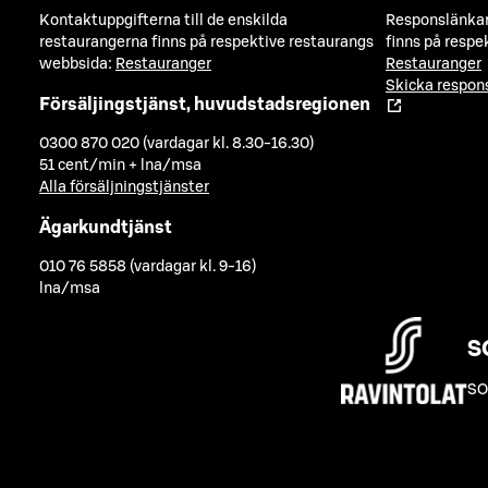
Kontaktuppgifterna till de enskilda
Responslänkarn
restaurangerna finns på respektive restaurangs
finns på respe
webbsida:
Restauranger
Restauranger
Skicka respo
Försäljingstjänst, huvudstadsregionen
0300 870 020 (vardagar kl. 8.30-16.30)
51 cent/min + lna/msa
Alla försäljningstjänster
Ägarkundtjänst
010 76 5858 (vardagar kl. 9-16)
lna/msa
S
SO