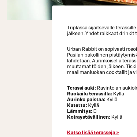
Triplassa sijaitsevalle terassill
jälkeen. Yhdet raikkaat drinkit
Urban Rabbit on sopivasti roso
Pasilan pakollinen pistäytymisko
lähdetään. Aurinkoisella terassi
muutamat töiden jälkeen. Tiski
maailmanluokan cocktailit ja v
Terassi auki:
Ravintolan aukiol
Ruokailu terassilla:
Kyllä
Aurinko paistaa:
Kyllä
Katettu:
Kyllä
Lämmitys:
Ei
Koiraystävällinen:
Kyllä
Katso lisää terasseja »