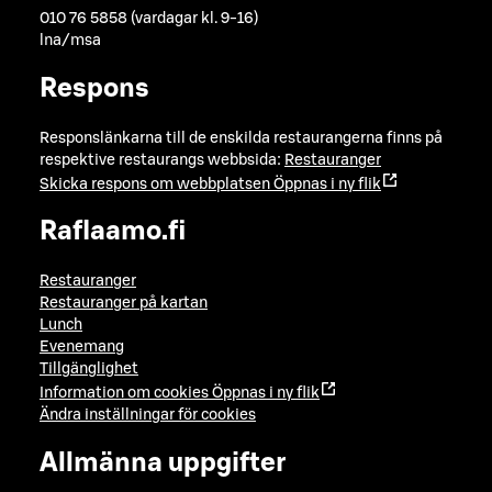
010 76 5858 (vardagar kl. 9-16)
lna/msa
Respons
Responslänkarna till de enskilda restaurangerna finns på
respektive restaurangs webbsida:
Restauranger
Skicka respons om webbplatsen
Öppnas i ny flik
Raflaamo.fi
Restauranger
Restauranger på kartan
Lunch
Evenemang
Tillgänglighet
Information om cookies
Öppnas i ny flik
Ändra inställningar för cookies
Allmänna uppgifter