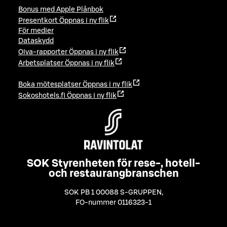
Bonus med Apple Plånbok
Presentkort
Öppnas i ny flik
För medier
Dataskydd
Oiva-rapporter
Öppnas i ny flik
Arbetsplatser
Öppnas i ny flik
Boka mötesplatser
Öppnas i ny flik
Sokoshotels.fi
Öppnas i ny flik
SOK Styrenheten för rese-, hotell-
och restaurangbranschen
SOK PB 1 00088 S-GRUPPEN
,
FO-nummer 0116323-1