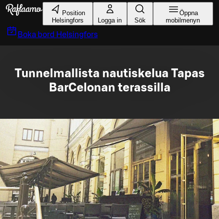
Gå till huvudinnehållet
Position
Öppna
Helsingfors
Logga in
Sök
mobilmenyn
Boka bord
Helsingfors
Tunnelmallista nautiskelua Tapas
BarCelonan terassilla