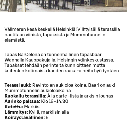
Välimeren kesä keskellä Helsinkiä! Viihtyisällä terassilla
nautitaan viinistä, tapaksista ja Mummotunnelin
elämästä.
Tapas BarCelona on tunnelmallinen tapasbaari
Wanhalla Kauppakujalla, Helsingin ydinkeskustassa.
Tapakset tehdään perinteitä kunnioittaen mutta
kuitenkin kotimaisia kauden raaka-aineita hyödyntäen.
Terassi auki:
Ravintolan aukioloaikoina. Baari on auki
Mummotunnelin aukioloaikoina
Ruokailu terassilla:
À la carte -lista ja arkisin lounas
Aurinko paistaa:
Klo 12–14.30
Katettu:
Markiisi
Lämmitys:
Kyllä, markiisin alla
Koiraystävällinen:
Ei