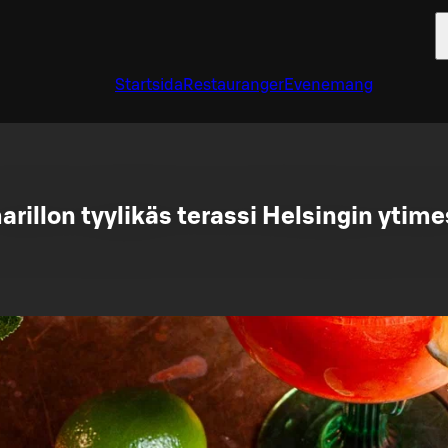
Startsida
Restauranger
Evenemang
rillon tyylikäs terassi Helsingin ytim