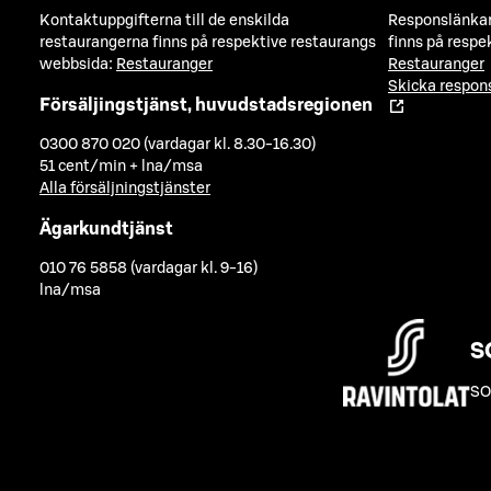
Kontaktuppgifterna till de enskilda
Responslänkarn
restaurangerna finns på respektive restaurangs
finns på respe
webbsida:
Restauranger
Restauranger
Skicka respo
Försäljingstjänst, huvudstadsregionen
0300 870 020 (vardagar kl. 8.30-16.30)
51 cent/min + lna/msa
Alla försäljningstjänster
Ägarkundtjänst
010 76 5858 (vardagar kl. 9-16)
lna/msa
S
SO