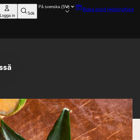
Boka bord
Helsingfors
Sök
Logga in
essä