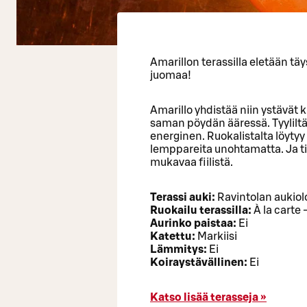
Amarillon terassilla eletään tä
juomaa!
Amarillo yhdistää niin ystävät
saman pöydän ääressä. Tyyliltää
energinen. Ruokalistalta löytyy
lemppareita unohtamatta. Ja ti
mukavaa fiilistä.
Terassi auki:
Ravintolan aukiol
Ruokailu terassilla:
À la carte -
Aurinko paistaa:
Ei
Katettu:
Markiisi
Lämmitys:
Ei
Koiraystävällinen:
Ei
Katso lisää terasseja »