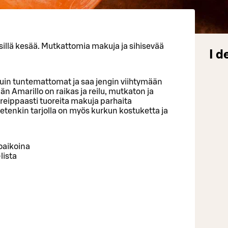
ysillä kesää. Mutkattomia makuja ja sihisevää
I d
 kuin tuntemattomat ja saa jengin viihtymään
n Amarillo on raikas ja reilu, mutkaton ja
 reippaasti tuoreita makuja parhaita
etenkin tarjolla on myös kurkun kostuketta ja
oaikoina
lista