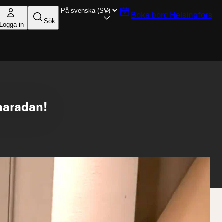
Boka bord
Helsingfors
Sök
Logga in
unaradan!