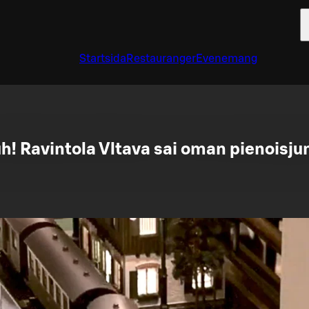
Startsida
Restauranger
Evenemang
h! Ravintola Vltava sai oman pienoisj