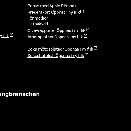
Bonus med Apple Plånbok
Presentkort
Öppnas i ny flik
För medier
Dataskydd
Oiva-rapporter
Öppnas i ny flik
y flik
Arbetsplatser
Öppnas i ny flik
Boka mötesplatser
Öppnas i ny flik
Sokoshotels.fi
Öppnas i ny flik
urangbranschen