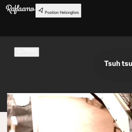
Gå till huvudinnehållet
Position
Helsingfors
Tillbaka
Tsuh tsu