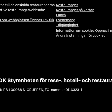
a till de enskilda restaurangerna
Restauranger
ktive restaurangs webbsida:
Restauranger på kartan
Lunch
ns om webbplatsen
Öppnas i ny flik
Evenemang
Tillgänglighet
Information om cookies
Öppnas i n
Ändra inställningar för cookies
OK Styrenheten för rese-, hotell- och resta
K PB 1 00088 S-GRUPPEN
,
FO-nummer 0116323-1