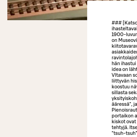
### [Katso
ihasteltava
1900-luvun
on Museovi
kiitotavara
asiakkaide
ravintolajo
hän ihastui
idea on läh
Vltavaan s
liittyvän h
koostuu nä
sillasta s
yksityisko
ääressä", 
Pienoisraut
portaikon a
kiskot ova
tehtyjä. Its
"tsuh-tsuh"