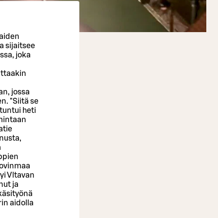
kaiden
 sijaitsee
ssa, joka
n
uttaakin
an, jossa
. "Siitä se
tuntui heti
imintaan
atie
nusta,
a
oppien
 Hovinmaa
yi Vltavan
nut ja
käsityönä
rin aidolla