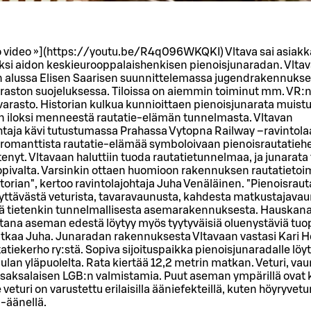
 video »](https://youtu.be/R4q096WKQKI) Vltava sai asiak
ksi aidon keskieurooppalaishenkisen pienoisjunaradan. Vltava
 alussa Elisen Saarisen suunnittelemassa jugendrakennukse
raston suojeluksessa. Tiloissa on aiemmin toiminut mm. VR:
varasto. Historian kulkua kunnioittaen pienoisjunarata muist
n iloksi menneestä rautatie-elämän tunnelmasta. Vltavan
htaja kävi tutustumassa Prahassa Vytopna Railway –ravintola
 romanttista rautatie-elämää symboloivaan pienoisrautatiehen
tenyt. Vltavaan haluttiin tuoda rautatietunnelmaa, ja junarata 
opivalta. Varsinkin ottaen huomioon rakennuksen rautatieto
istorian", kertoo ravintolajohtaja Juha Venäläinen. "Pienoisraut
yttävästä veturista, tavaravaunusta, kahdesta matkustajavau
ekä tietenkin tunnelmallisesta asemarakennuksesta. Hauskan
htana aseman edestä löytyy myös tyytyväisiä oluenystäviä tu
jatkaa Juha. Junaradan rakennuksesta Vltavaan vastasi Kari
atiekerho ry:stä. Sopiva sijoituspaikka pienoisjunaradalle löyt
ulan yläpuolelta. Rata kiertää 12,2 metrin matkan. Veturi, vau
t saksalaisen LGB:n valmistamia. Puut aseman ympärillä ovat 
e veturi on varustettu erilaisilla ääniefekteillä, kuten höyryvetu
-äänellä.