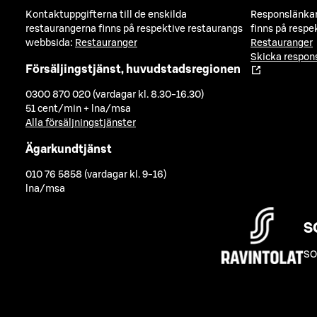
Kontaktuppgifterna till de enskilda
Responslänkarn
restaurangerna finns på respektive restaurangs
finns på respe
webbsida:
Restauranger
Restauranger
Skicka respo
Försäljingstjänst, huvudstadsregionen
0300 870 020 (vardagar kl. 8.30-16.30)
51 cent/min + lna/msa
Alla försäljningstjänster
Ägarkundtjänst
010 76 5858 (vardagar kl. 9-16)
lna/msa
S
SO