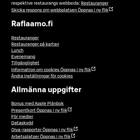
respektive restaurangs webbsida:
Restauranger
Skicka respons om webbplatsen
Öppnas i ny flik
Raflaamo.fi
Restauranger
Restauranger på kartan
Lunch
Evenemang
Tillgänglighet
Information om cookies
Öppnas i ny flik
Ändra inställningar för cookies
Allmänna uppgifter
Bonus med Apple Plånbok
Presentkort
Öppnas i ny flik
För medier
Dataskydd
Oiva-rapporter
Öppnas i ny flik
Arbetsplatser
Öppnas i ny flik