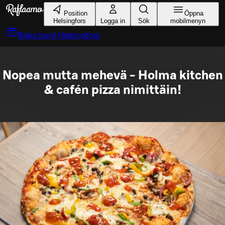
Gå till huvudinnehållet
Position
Öppna
Helsingfors
Logga in
Sök
mobilmenyn
Boka bord
Helsingfors
Nopea mutta mehevä - Holma kitchen
& cafén pizza nimittäin!