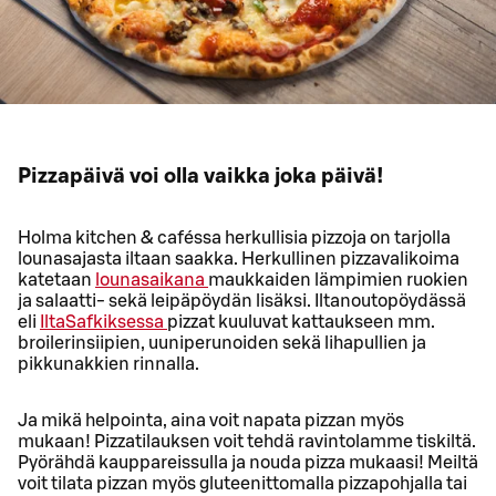
Pizzapäivä voi olla vaikka joka päivä!
Holma kitchen & caféssa herkullisia pizzoja on tarjolla
lounasajasta iltaan saakka. Herkullinen pizzavalikoima
katetaan
lounasaikana
maukkaiden lämpimien ruokien
ja salaatti- sekä leipäpöydän lisäksi. Iltanoutopöydässä
eli
IltaSafkiksessa
pizzat kuuluvat kattaukseen mm.
broilerinsiipien, uuniperunoiden sekä lihapullien ja
pikkunakkien rinnalla.
Ja mikä helpointa, aina voit napata pizzan myös
mukaan! Pizzatilauksen voit tehdä ravintolamme tiskiltä.
Pyörähdä kauppareissulla ja nouda pizza mukaasi! Meiltä
voit tilata pizzan myös gluteenittomalla pizzapohjalla tai