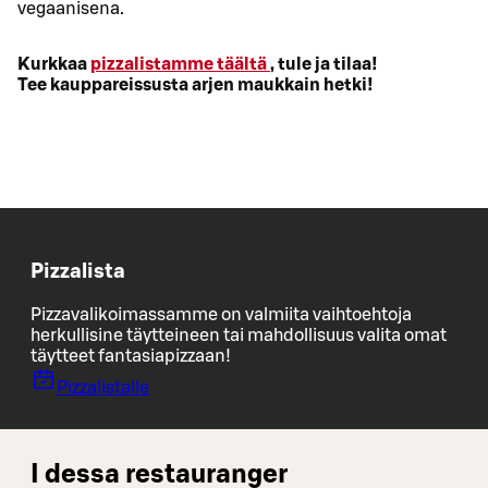
vegaanisena.
Kurkkaa
pizzalistamme täältä
, tule ja tilaa!
Tee kauppareissusta arjen maukkain hetki!
Pizzalista
Pizzavalikoimassamme on valmiita vaihtoehtoja
herkullisine täytteineen tai mahdollisuus valita omat
täytteet fantasiapizzaan!
Pizzalistalle
I dessa restauranger